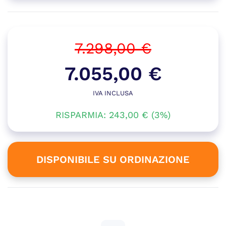
7.298,00
€
Il
7.055,00
€
prezzo
IVA INCLUSA
Il
originale
RISPARMIA:
243,00
prezzo
€
(3%)
era:
attuale
7.298,00 €.
è:
DISPONIBILE SU ORDINAZIONE
7.055,00 €.
Disponibile su ordinazione
WORKSTATION