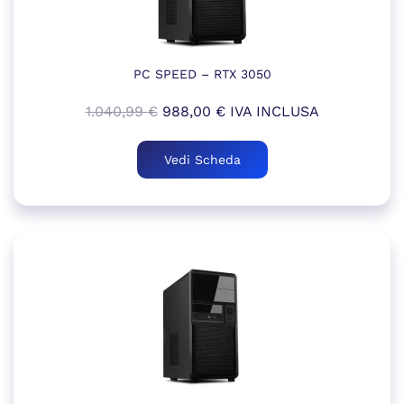
PC SPEED – RTX 3050
Il
Il
1.040,99
€
988,00
€
IVA INCLUSA
prezzo
prezzo
originale
attuale
Vedi Scheda
era:
è:
1.040,99 €.
988,00 €.