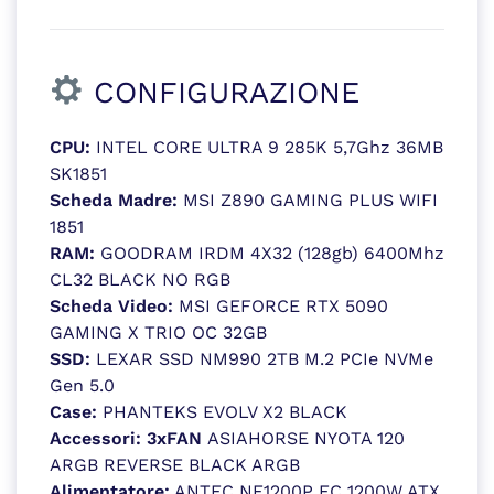
CONFIGURAZIONE
CPU:
INTEL CORE ULTRA 9 285K 5,7Ghz 36MB
SK1851
Scheda Madre:
MSI Z890 GAMING PLUS WIFI
1851
RAM:
GOODRAM IRDM 4X32 (128gb) 6400Mhz
CL32 BLACK NO RGB
Scheda Video:
MSI GEFORCE RTX 5090
GAMING X TRIO OC 32GB
SSD:
LEXAR SSD NM990 2TB M.2 PCIe NVMe
Gen 5.0
Case:
PHANTEKS EVOLV X2 BLACK
Accessori: 3xFAN
ASIAHORSE NYOTA 120
ARGB REVERSE BLACK ARGB
Alimentatore:
ANTEC NE1200P EC 1200W ATX