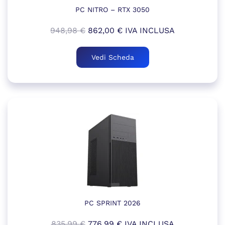
PC NITRO – RTX 3050
Il
Il
948,98
€
862,00
€
IVA INCLUSA
prezzo
prezzo
originale
attuale
Vedi Scheda
era:
è:
948,98 €.
862,00 €.
PC SPRINT 2026
Il
Il
835,99
€
776,99
€
IVA INCLUSA