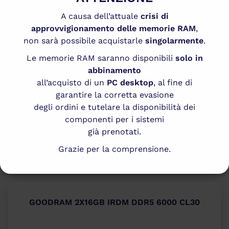
A causa dell’attuale
crisi di
approvvigionamento delle memorie RAM
,
non sarà possibile acquistarle
singolarmente
.
Le memorie RAM saranno disponibili
solo in
abbinamento
all’acquisto di un
PC desktop
, al fine di
garantire la corretta evasione
DISPONIBILE
degli ordini e tutelare la disponibilità dei
componenti per i sistemi
441,99
€
IVA INCLUSA
già prenotati.
Vedi Scheda
Grazie per la comprensione.
GOODRAM 2X16GB IRDM DDR5 6000 CL30