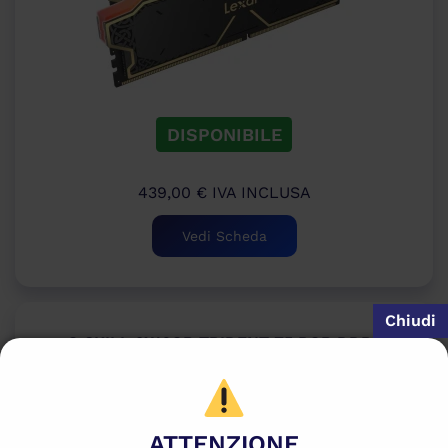
DISPONIBILE
439,00
€
IVA INCLUSA
Vedi Scheda
G.SKILL 2X16GB TRIDENT Z5 RGB DDR5
6600 CL34
ATTENZIONE