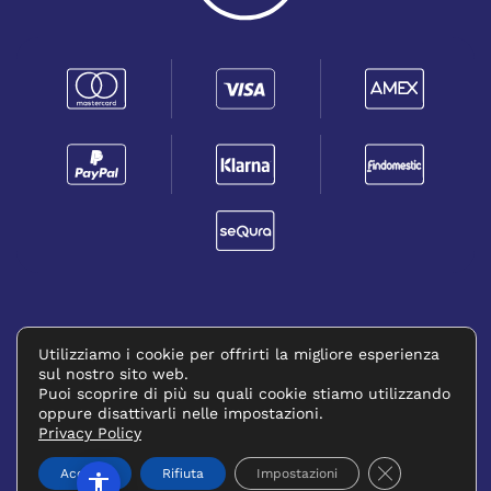
PRIVACY POLICY
RICHIEDERE UN RESO
(SI APRE IN UNA NUOVA FINESTRA)
Utilizziamo i cookie per offrirti la migliore esperienza
sul nostro sito web.
©
2026
FORMATC SRL. All rights reserved.
Puoi scoprire di più su quali cookie stiamo utilizzando
oppure disattivarli nelle impostazioni.
P.IVA: 13573391003 - CAPITALE SOCIALE €20.000
Privacy Policy
Powered by
Tastiere Digitali
.
Close GDPR C
Accetta
Rifiuta
Impostazioni