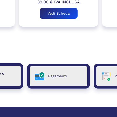
39,00
€
IVA INCLUSA
Vedi Scheda
e e
Pagamenti
P