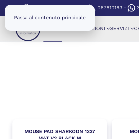
(SI APRE IN UNA NUOV
VIA CARTAGINE 8/8A
067610163
-
-
Passa al contenuto principale
SHOP
CONFIGURAZIONI
SERVIZI
C
MOUSE PAD SHARKOON 1337
MO
MAT V2 BLACK M