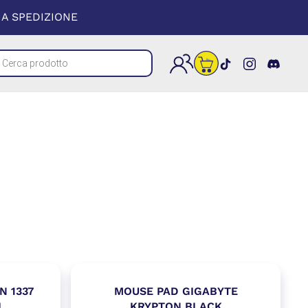
 UNA NUOVA FINESTRA)
A SPEDIZIONE
cts
(si apre in un
(si apre i
(si a
h
N 1337
MOUSE PAD GIGABYTE
L
KRYPTON BLACK