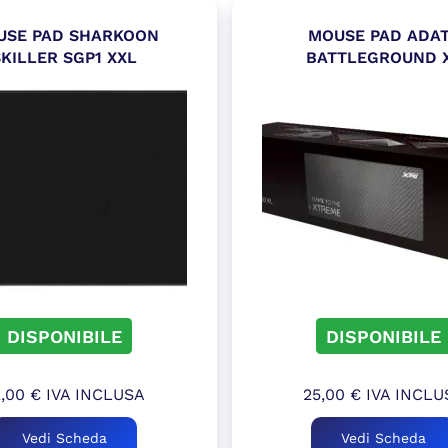
USE PAD SHARKOON
MOUSE PAD ADA
SKILLER SGP1 XXL
BATTLEGROUND 
DISPONIBILE
DISPONIBILE
2,00
€
IVA INCLUSA
25,00
€
IVA INCLU
Vedi Scheda
Vedi Scheda