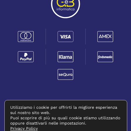
PRIVACY POLICY
RICHIEDERE UN RESO
(SI APRE IN UNA NUOVA FINESTRA)
Utilizziamo i cookie per offrirti la migliore esperienza
sul nostro sito web.
©
2026
FORMATC SRL. All rights reserved.
Puoi scoprire di più su quali cookie stiamo utilizzando
oppure disattivarli nelle impostazioni.
P.IVA: 13573391003 - CAPITALE SOCIALE €20.000
Privacy Policy