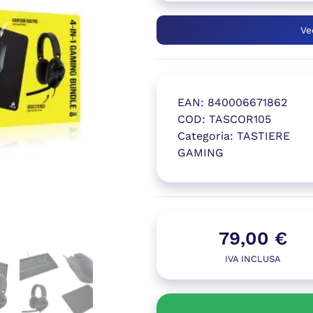
Ve
EAN:
840006671862
COD:
TASCOR105
Categoria:
TASTIERE
GAMING
(si apre in
79,00
€
IVA INCLUSA