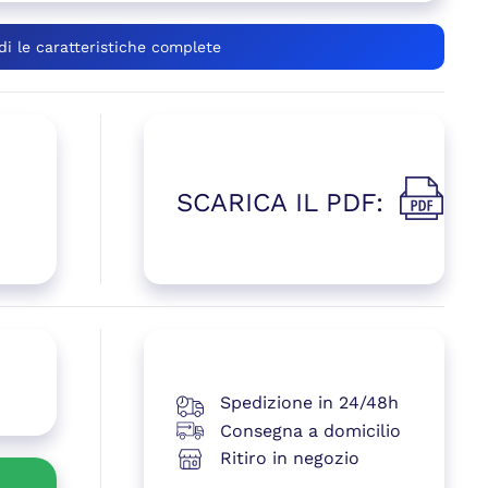
di le caratteristiche complete
SCARICA IL PDF:
(si apre i
 una nuova finestra)
Spedizione in 24/48h
Consegna a domicilio
Ritiro in negozio