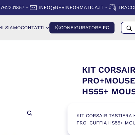
A FINESTRA)
(SI APRE IN
3762231857
INFO@GEBINFORMATICA.IT
TRACCI
-
-
Produ
HI SIAMO
CONTATTI
CONFIGURATORE PC
searc
KIT CORSAIR
PRO+MOUSE
HS55+ MOUS
KIT CORSAIR TASTIERA
PRO+CUFFIA HS55+ MO