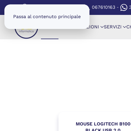
(SI APRE IN UNA NUOV
VIA CARTAGINE 8/8A
067610163
-
-
Passa al contenuto principale
SHOP
CONFIGURAZIONI
SERVIZI
C
MOUSE LOGITECH B100
BLACK USB 2.0