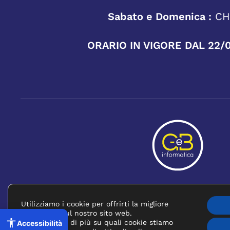
Sabato e Domenica :
CH
ORARIO IN VIGORE DAL 22/
PRIVACY POLICY
Utilizziamo i cookie per offrirti la migliore
(SI APRE IN 
esperienza sul nostro sito web.
Puoi scoprire di più su quali cookie stiamo
Accessibilità
©
2026
FORMATC S