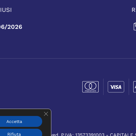
IUSI
R
06/2026
Close GDPR Cookie Banner
Accetta
UNA NUOVA FINESTRA)
Rifiuta
RL. All rights reserved.
P.IVA: 13573391003 - CAPITALE