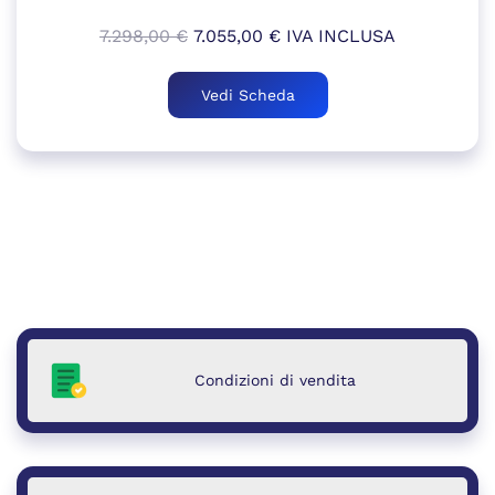
Il
Il
7.298,00
€
7.055,00
€
IVA INCLUSA
prezzo
prezzo
originale
attuale
Vedi Scheda
era:
è:
7.298,00 €.
7.055,00 €.
Condizioni di vendita