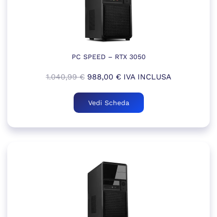
PC SPEED – RTX 3050
Il
Il
1.040,99
€
988,00
€
IVA INCLUSA
prezzo
prezzo
originale
attuale
Vedi Scheda
era:
è:
1.040,99 €.
988,00 €.