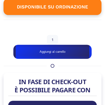
835,99 €.
è:
DISPONIBILE SU ORDINAZIONE
776,99 €.
Disponibile su ordinazione
PC
SPRINT
2026
Aggiungi al carrello
quantità
IN FASE DI CHECK-OUT
È POSSIBILE PAGARE CON