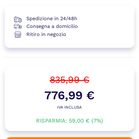
Spedizione in 24/48h
Consegna a domicilio
Ritiro in negozio
835,99
€
Il
776,99
€
prezzo
IVA INCLUSA
Il
originale
RISPARMIA:
59,00
prezzo
€
(7%)
era:
attuale