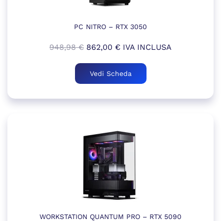
PC NITRO – RTX 3050
Il
Il
948,98
€
862,00
€
IVA INCLUSA
prezzo
prezzo
originale
attuale
Vedi Scheda
era:
è:
948,98 €.
862,00 €.
WORKSTATION QUANTUM PRO – RTX 5090