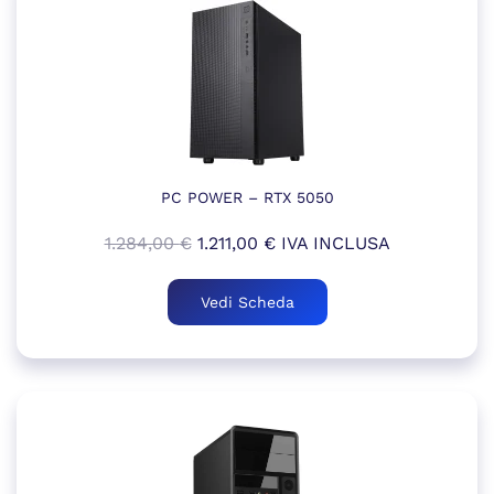
PC POWER – RTX 5050
Il
Il
1.284,00
€
1.211,00
€
IVA INCLUSA
prezzo
prezzo
originale
attuale
Vedi Scheda
era:
è:
1.284,00 €.
1.211,00 €.