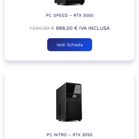
PC SPEED – RTX 3050
Il
Il
1.040,99
€
988,00
€
IVA INCLUSA
prezzo
prezzo
originale
attuale
Vedi Scheda
era:
è:
1.040,99 €.
988,00 €.
PC NITRO – RTX 3050