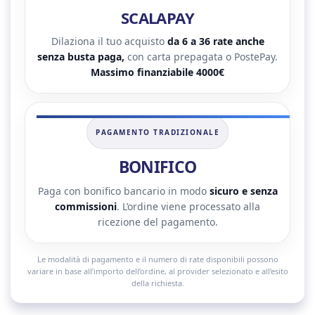
SCALAPAY
Dilaziona il tuo acquisto
da 6 a 36 rate anche
senza busta paga,
con carta prepagata o PostePay.
Massimo finanziabile 4000€
PAGAMENTO TRADIZIONALE
BONIFICO
Paga con bonifico bancario in modo
sicuro e senza
commissioni
. L’ordine viene processato alla
ricezione del pagamento.
Le modalità di pagamento e il numero di rate disponibili possono
variare in base all’importo dell’ordine, al provider selezionato e all’esito
della richiesta.