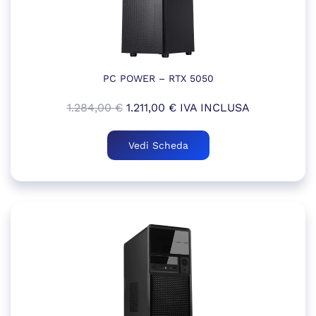
PC POWER – RTX 5050
Il
Il
1.284,00
€
1.211,00
€
IVA INCLUSA
prezzo
prezzo
originale
attuale
Vedi Scheda
era:
è:
1.284,00 €.
1.211,00 €.