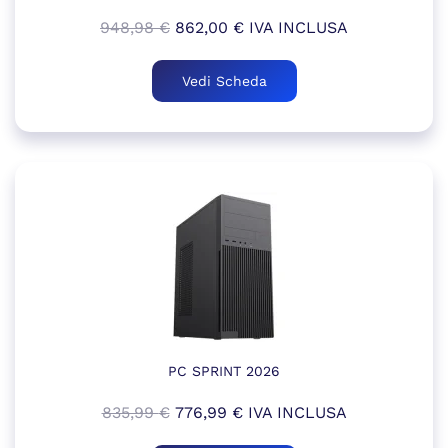
Il
Il
948,98
€
862,00
€
IVA INCLUSA
prezzo
prezzo
originale
attuale
Vedi Scheda
era:
è:
948,98 €.
862,00 €.
PC SPRINT 2026
Il
Il
835,99
€
776,99
€
IVA INCLUSA
prezzo
prezzo