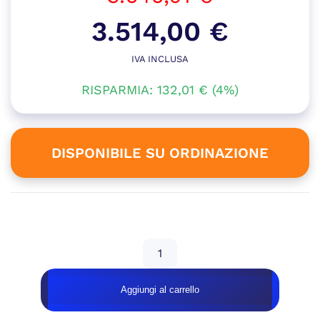
Il
3.514,00
€
prezzo
IVA INCLUSA
Il
originale
RISPARMIA:
132,01
prezzo
€
(4%)
era:
attuale
3.646,01 €.
è:
DISPONIBILE SU ORDINAZIONE
3.514,00 €.
Disponibile su ordinazione
WORKSTATION
POLAR
–
Aggiungi al carrello
RTX
5070