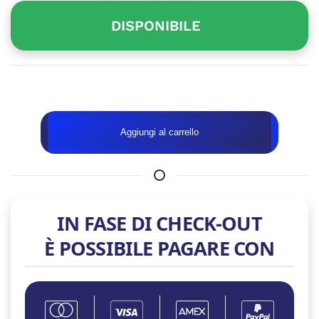
DISPONIBILE
Disponibile
WEBCAM
Aggiungi al carrello
LOGITECH
QUICKCAM
C310
USB
2.0
IN FASE DI CHECK-OUT
quantità
È POSSIBILE PAGARE CON