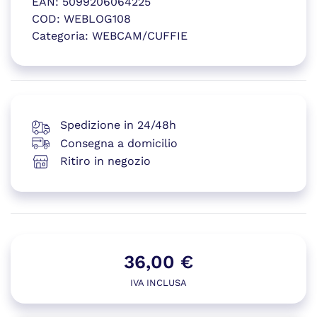
EAN:
5099206064225
COD:
WEBLOG108
Categoria:
WEBCAM/CUFFIE
(si apre in una nuova finestr
Spedizione in 24/48h
Consegna a domicilio
Ritiro in negozio
36,00
€
IVA INCLUSA