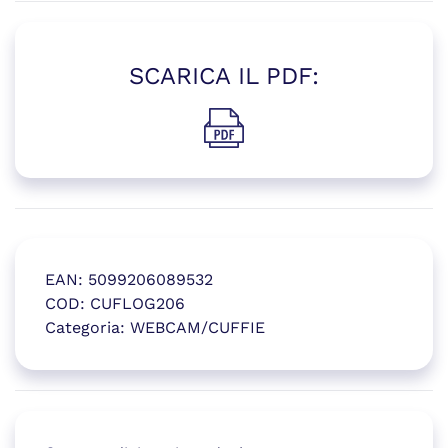
SCARICA IL PDF:
(si apre in una nuova finestr
EAN:
5099206089532
COD:
CUFLOG206
Categoria:
WEBCAM/CUFFIE
(si apre in una nuova finestr