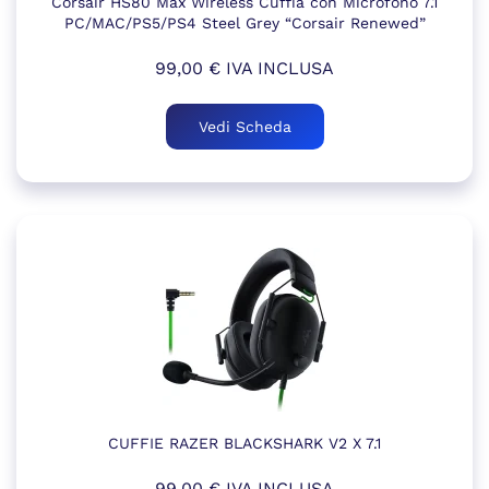
Corsair HS80 Max Wireless Cuffia con Microfono 7.1
PC/MAC/PS5/PS4 Steel Grey “Corsair Renewed”
99,00
€
IVA INCLUSA
Vedi Scheda
CUFFIE RAZER BLACKSHARK V2 X 7.1
99,00
€
IVA INCLUSA