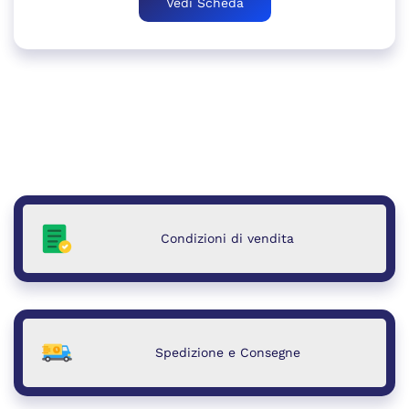
Vedi Scheda
era:
è:
8.034,98 €.
7.899,00 €.
Condizioni di vendita
Spedizione e Consegne