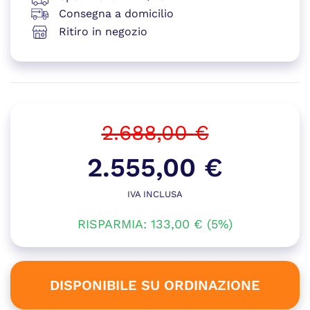
Consegna a domicilio
Ritiro in negozio
2.688,00
€
Il
2.555,00
€
prezzo
IVA INCLUSA
Il
originale
RISPARMIA:
133,00
prezzo
€
(5%)
era:
attuale
2.688,00 €.
è:
DISPONIBILE SU ORDINAZIONE
2.555,00 €.