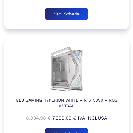
prezzo
prezzo
originale
attuale
Vedi Scheda
era:
è:
8.238,98 €.
8.141,00 €.
GEB GAMING HYPERION WHITE – RTX 5090 – ROG
ASTRAL
Il
Il
8.034,98
€
7.899,00
€
IVA INCLUSA
prezzo
prezzo
originale
attuale