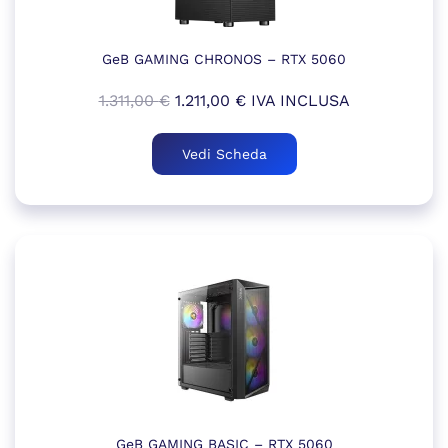
GeB GAMING CHRONOS – RTX 5060
Il
Il
1.311,00
€
1.211,00
€
IVA INCLUSA
prezzo
prezzo
originale
attuale
Vedi Scheda
era:
è:
1.311,00 €.
1.211,00 €.
GeB GAMING BASIC – RTX 5060