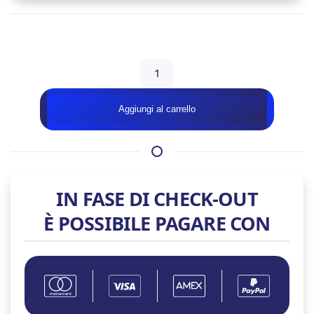
Disponibile su ordinazione
VALLELUNGA
RIG
–
Aggiungi al carrello
RTX
5070
TI
–
Powered
IN FASE DI CHECK-OUT
By
È POSSIBILE PAGARE CON
MSI
quantità