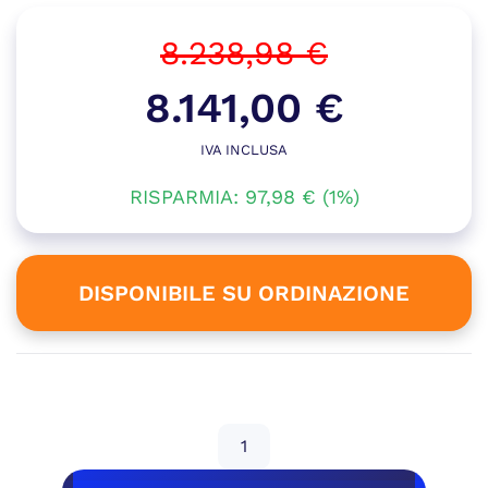
8.238,98
€
Il
8.141,00
€
prezzo
IVA INCLUSA
Il
originale
RISPARMIA:
prezzo
97,98
€
(1%)
era:
attuale
8.238,98 €.
è:
DISPONIBILE SU ORDINAZIONE
8.141,00 €.
Disponibile su ordinazione
GEB
GAMING
HYPERION