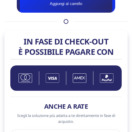
Aggiungi al carrello
BLACK
–
RTX
5090
–
IN FASE DI CHECK-OUT
ROG
È POSSIBILE PAGARE CON
ASTRAL
quantità
ANCHE A RATE
Scegli la soluzione più adatta a te direttamente in fase di
acquisto.