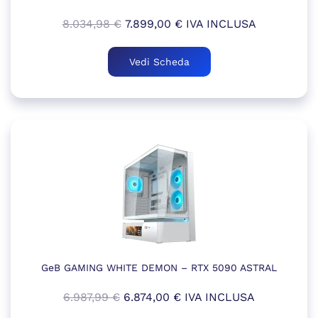
Il
Il
8.034,98
€
7.899,00
€
IVA INCLUSA
prezzo
prezzo
originale
attuale
Vedi Scheda
era:
è:
8.034,98 €.
7.899,00 €.
GeB GAMING WHITE DEMON – RTX 5090 ASTRAL
Il
Il
6.987,99
€
6.874,00
€
IVA INCLUSA
prezzo
prezzo