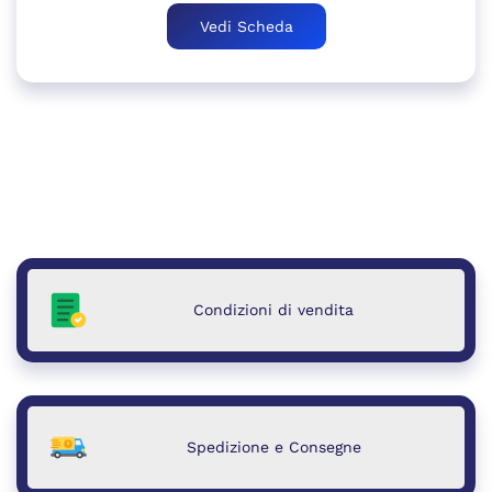
originale
attuale
Vedi Scheda
era:
è:
6.987,99 €.
6.874,00 €.
Condizioni di vendita
Spedizione e Consegne