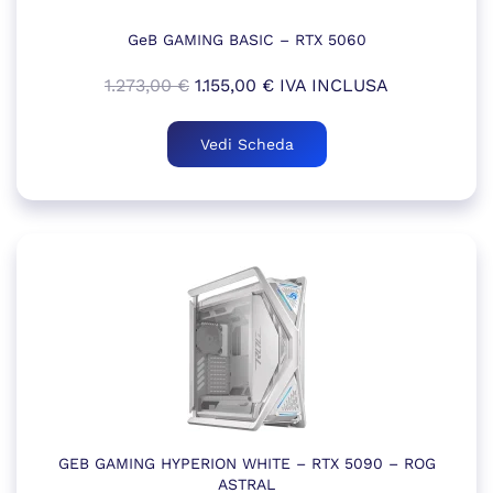
GeB GAMING BASIC – RTX 5060
Il
Il
1.273,00
€
1.155,00
€
IVA INCLUSA
prezzo
prezzo
originale
attuale
Vedi Scheda
era:
è:
1.273,00 €.
1.155,00 €.
GEB GAMING HYPERION WHITE – RTX 5090 – ROG
ASTRAL