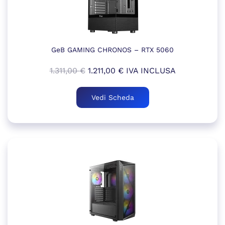
GeB GAMING CHRONOS – RTX 5060
Il
Il
1.311,00
€
1.211,00
€
IVA INCLUSA
prezzo
prezzo
originale
attuale
Vedi Scheda
era:
è:
1.311,00 €.
1.211,00 €.