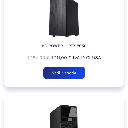
PC POWER – RTX 5050
Il
Il
1.284,00
€
1.211,00
€
IVA INCLUSA
prezzo
prezzo
originale
attuale
Vedi Scheda
era:
è:
1.284,00 €.
1.211,00 €.