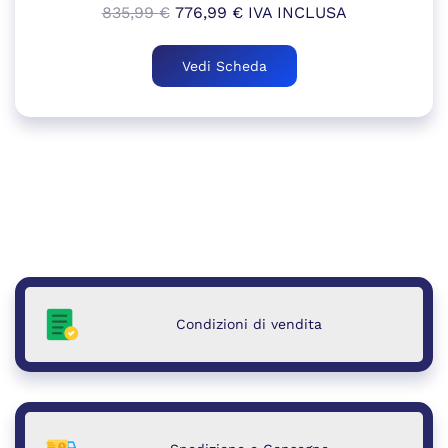
Il
Il
835,99
€
776,99
€
IVA INCLUSA
prezzo
prezzo
originale
attuale
Vedi Scheda
era:
è:
835,99 €.
776,99 €.
Condizioni di vendita