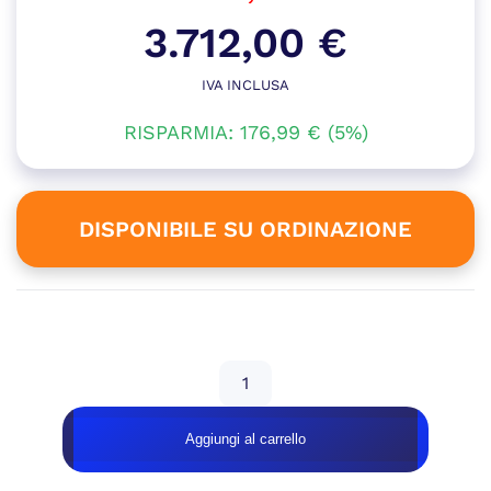
Il
3.712,00
€
prezzo
IVA INCLUSA
Il
originale
RISPARMIA:
176,99
prezzo
€
(5%)
era:
attuale
3.888,99 €.
è:
DISPONIBILE SU ORDINAZIONE
3.712,00 €.
Disponibile su ordinazione
WORKSTATION
QUANTUM
INTEL
Aggiungi al carrello
–
RTX