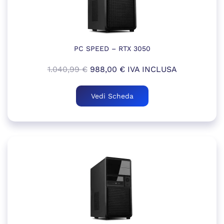
PC SPEED – RTX 3050
Il
Il
1.040,99
€
988,00
€
IVA INCLUSA
prezzo
prezzo
originale
attuale
Vedi Scheda
era:
è:
1.040,99 €.
988,00 €.