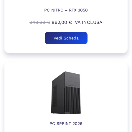
PC NITRO – RTX 3050
Il
Il
948,98
€
862,00
€
IVA INCLUSA
prezzo
prezzo
originale
attuale
Vedi Scheda
era:
è:
948,98 €.
862,00 €.
PC SPRINT 2026