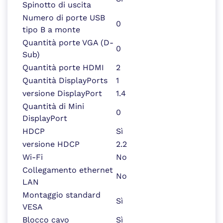
Spinotto di uscita
Numero di porte USB
0
tipo B a monte
Quantità porte VGA (D-
0
Sub)
Quantità porte HDMI
2
Quantità DisplayPorts
1
versione DisplayPort
1.4
Quantità di Mini
0
DisplayPort
HDCP
Sì
versione HDCP
2.2
Wi-Fi
No
Collegamento ethernet
No
LAN
Montaggio standard
Sì
VESA
Blocco cavo
Sì