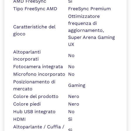
AMD FreeSync
Sì
Tipo FreeSync AMD
FreeSync Premium
Ottimizzatore
frequenza di
Caratteristiche del
aggiornamento,
gioco
Super Arena Gaming
UX
Altoparlanti
No
incorporati
Fotocamera integrata
No
Microfono incorporato
No
Posizionamento di
Gaming
mercato
Colore del prodotto
Nero
Colore piedi
Nero
Hub USB integrato
No
HDMI
Sì
Altoparlante / Cuffia /
Sì