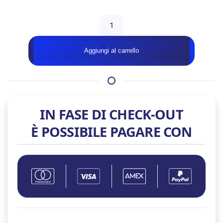
Monitor
Samsung
Odyssey
Aggiungi al carrello
G53F
LS27FG530E
27"
IPS
200Hz
IN FASE DI CHECK-OUT
QHD
È POSSIBILE PAGARE CON
1ms
HDMI/DP
quantità