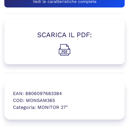
Vedi le caratteristiche complete
SCARICA IL PDF:
(si apre in una nuova finestr
EAN:
8806097683384
COD:
MONSAM365
Categoria:
MONITOR 27″
(si apre in una nuova finestr