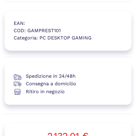
EAN:
COD:
GAMPREST101
Categoria:
PC DESKTOP GAMING
(si apre in una nuova finestr
Spedizione in 24/48h
Consegna a domicilio
Ritiro in negozio
2.132,01
€