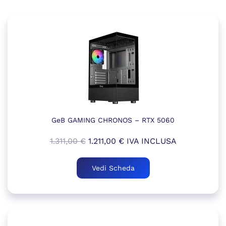
GeB GAMING CHRONOS – RTX 5060
Il
Il
1.311,00
€
1.211,00
€
IVA INCLUSA
prezzo
prezzo
originale
attuale
Vedi Scheda
era:
è:
1.311,00 €.
1.211,00 €.