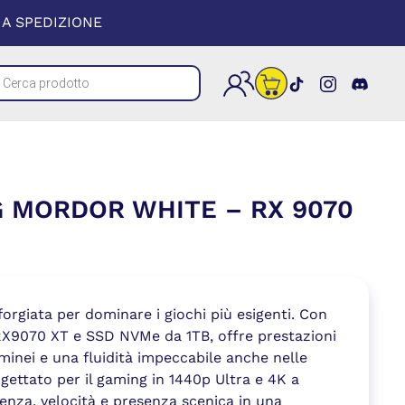
 UNA NUOVA FINESTRA)
A SPEDIZIONE
cts
(si apre in un
(si apre i
(si a
h
 MORDOR WHITE – RX 9070
rgiata per dominare i giochi più esigenti. Con
X9070 XT e SSD NVMe da 1TB, offre prestazioni
minei e una fluidità impeccabile anche nelle
ogettato per il gaming in 1440p Ultra e 4K a
tenza, velocità e presenza scenica in una