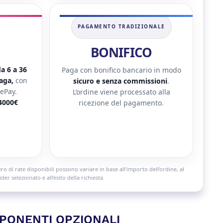
PAGAMENTO TRADIZIONALE
BONIFICO
a 6 a 36
Paga con bonifico bancario in modo
paga,
con
sicuro e senza commissioni
.
ePay.
L’ordine viene processato alla
4000€
ricezione del pagamento.
 di rate disponibili possono variare in base all’importo dell’ordine, al
der selezionato e all’esito della richiesta.
PONENTI OPZIONALI