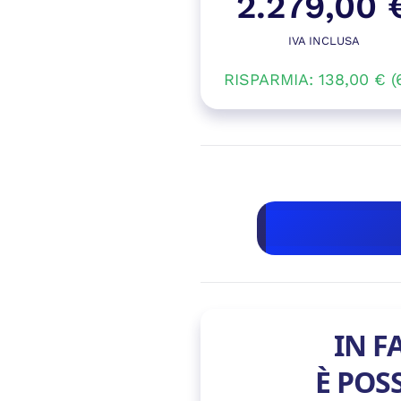
2.279,00
prezzo
IVA INCLUSA
Il
origina
RISPARMIA:
138,00
prezzo
€
(
era:
attual
2.417,0
è:
2.279,
IN F
È POS