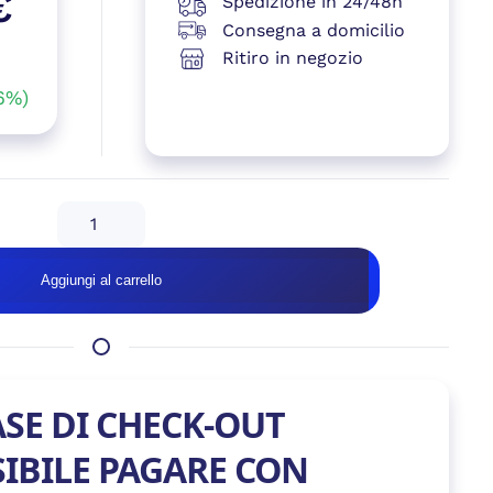
€
Spedizione in 24/48h
Consegna a domicilio
Ritiro in negozio
le
6%)
e
0 €.
GeB
00 €.
GAMING
MORDOR
Aggiungi al carrello
WHITE
–
RX
9070
XT
ASE DI CHECK-OUT
16GB
quantità
SIBILE PAGARE CON