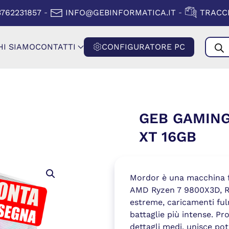
A FINESTRA)
(SI APRE IN
3762231857
INFO@GEBINFORMATICA.IT
TRACCI
-
-
Produ
HI SIAMO
CONTATTI
CONFIGURATORE PC
searc
GEB GAMING
XT 16GB
Mordor è una macchina fo
AMD Ryzen 7 9800X3D, R
estreme, caricamenti ful
battaglie più intense. Pr
dettagli medi, unisce po