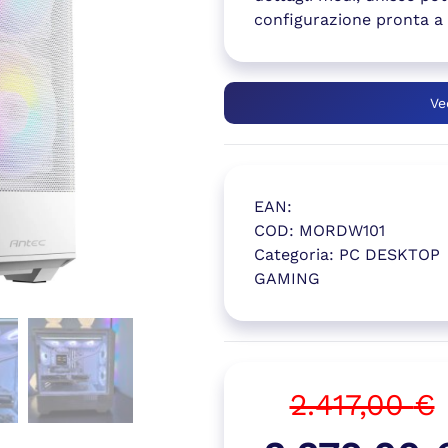
configurazione pronta a 
Ve
EAN:
COD:
MORDW101
Categoria:
PC DESKTOP
GAMING
(si apre in
2.417,00
€
Il