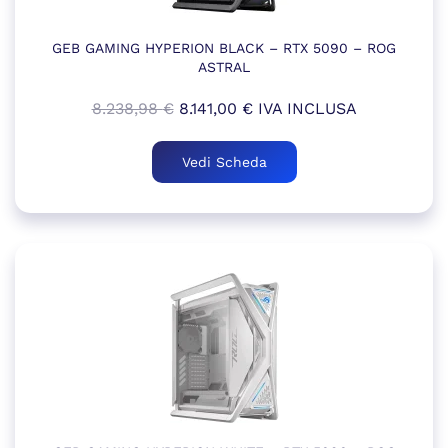
GEB GAMING HYPERION BLACK – RTX 5090 – ROG
ASTRAL
Il
Il
8.238,98
€
8.141,00
€
IVA INCLUSA
prezzo
prezzo
originale
attuale
Vedi Scheda
era:
è:
8.238,98 €.
8.141,00 €.