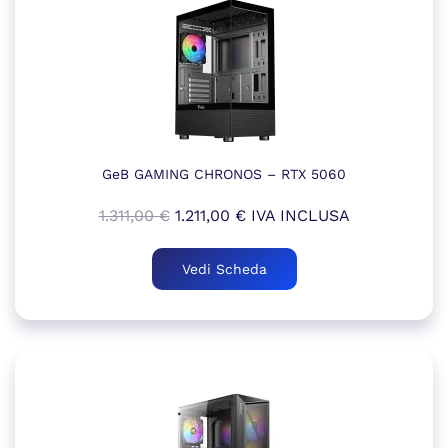
GeB GAMING CHRONOS – RTX 5060
Il
Il
1.311,00
€
1.211,00
€
IVA INCLUSA
prezzo
prezzo
originale
attuale
Vedi Scheda
era:
è:
1.311,00 €.
1.211,00 €.