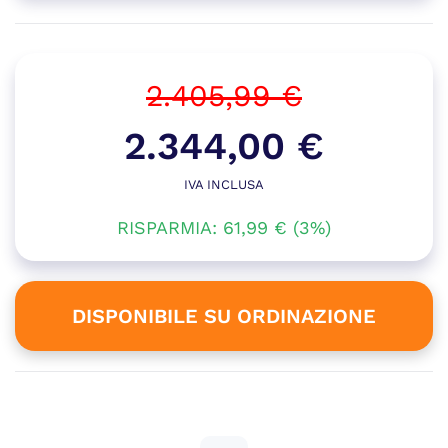
2.405,99
€
Il
2.344,00
€
prezzo
IVA INCLUSA
Il
originale
RISPARMIA:
prezzo
61,99
€
(3%)
era:
attuale
2.405,99 €.
è:
DISPONIBILE SU ORDINAZIONE
2.344,00 €.
Disponibile su ordinazione
GeB