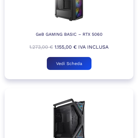
GeB GAMING BASIC – RTX 5060
Il
Il
1.273,00
€
1.155,00
€
IVA INCLUSA
prezzo
prezzo
originale
attuale
Vedi Scheda
era:
è:
1.273,00 €.
1.155,00 €.