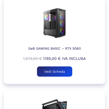
GeB GAMING BASIC – RTX 5060
Il
Il
1.273,00
€
1.155,00
€
IVA INCLUSA
prezzo
prezzo
originale
attuale
Vedi Scheda
era:
è:
1.273,00 €.
1.155,00 €.