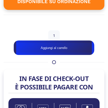
è:
DISPONIBILE SU ORDINAZIONE
2.099,00 €.
Disponibile su ordinazione
GeB
GAMING
IMPERATOR
Aggiungi al carrello
WHITE
–
RTX
5070
quantità
IN FASE DI CHECK-OUT
È POSSIBILE PAGARE CON