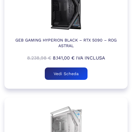
GEB GAMING HYPERION BLACK – RTX 5090 – ROG
ASTRAL
Il
Il
8.238,98
€
8.141,00
€
IVA INCLUSA
prezzo
prezzo
originale
attuale
Vedi Scheda
era:
è:
8.238,98 €.
8.141,00 €.