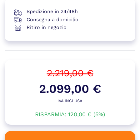
Spedizione in 24/48h
Consegna a domicilio
Ritiro in negozio
2.219,00
€
Il
2.099,00
€
prezzo
IVA INCLUSA
Il
originale
RISPARMIA:
120,00
prezzo
€
(5%)
era:
attuale
2.219,00 €.