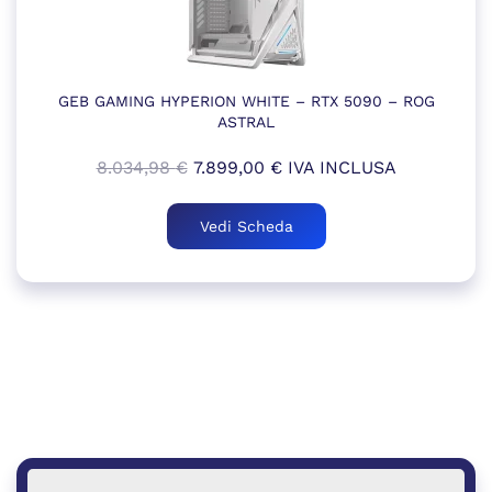
GEB GAMING HYPERION WHITE – RTX 5090 – ROG
ASTRAL
Il
Il
8.034,98
€
7.899,00
€
IVA INCLUSA
prezzo
prezzo
originale
attuale
Vedi Scheda
era:
è:
8.034,98 €.
7.899,00 €.