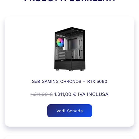
GeB GAMING CHRONOS – RTX 5060
Il
Il
1.311,00
€
1.211,00
€
IVA INCLUSA
prezzo
prezzo
originale
attuale
Vedi Scheda
era:
è:
1.311,00 €.
1.211,00 €.