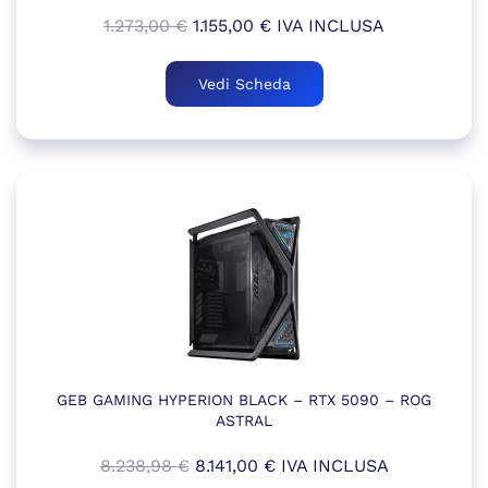
Il
Il
1.273,00
€
1.155,00
€
IVA INCLUSA
prezzo
prezzo
originale
attuale
Vedi Scheda
era:
è:
1.273,00 €.
1.155,00 €.
GEB GAMING HYPERION BLACK – RTX 5090 – ROG
ASTRAL
Il
Il
8.238,98
€
8.141,00
€
IVA INCLUSA