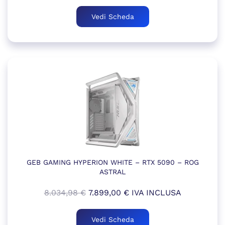
prezzo
prezzo
originale
attuale
Vedi Scheda
era:
è:
8.238,98 €.
8.141,00 €.
GEB GAMING HYPERION WHITE – RTX 5090 – ROG
ASTRAL
Il
Il
8.034,98
€
7.899,00
€
IVA INCLUSA
prezzo
prezzo
originale
attuale
Vedi Scheda