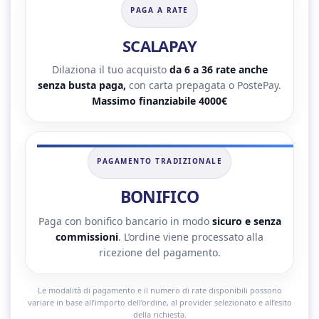
PAGA A RATE
SCALAPAY
Dilaziona il tuo acquisto
da 6 a 36 rate anche
senza busta paga,
con carta prepagata o PostePay.
Massimo finanziabile 4000€
PAGAMENTO TRADIZIONALE
BONIFICO
Paga con bonifico bancario in modo
sicuro e senza
commissioni
. L’ordine viene processato alla
ricezione del pagamento.
Le modalità di pagamento e il numero di rate disponibili possono
variare in base all’importo dell’ordine, al provider selezionato e all’esito
della richiesta.