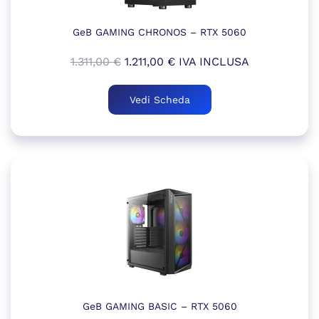
GeB GAMING CHRONOS – RTX 5060
Il
Il
1.311,00
€
1.211,00
€
IVA INCLUSA
prezzo
prezzo
originale
attuale
Vedi Scheda
era:
è:
1.311,00 €.
1.211,00 €.
GeB GAMING BASIC – RTX 5060