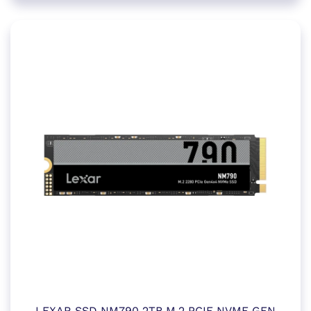
LEXAR SSD NM790 2TB M.2 PCIE NVME GEN