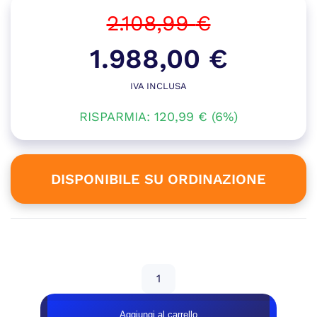
2.108,99
€
Il
1.988,00
€
prezzo
IVA INCLUSA
Il
originale
RISPARMIA:
120,99
prezzo
€
(6%)
era:
attuale
2.108,99 €.
è:
DISPONIBILE SU ORDINAZIONE
1.988,00 €.
Disponibile su ordinazione
GeB
GAMING
HOLLY
Aggiungi al carrello