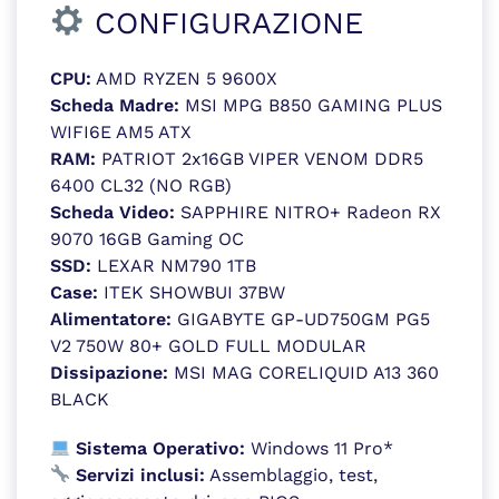
CONFIGURAZIONE
CPU:
AMD RYZEN 5 9600X
Scheda Madre:
MSI MPG B850 GAMING PLUS
WIFI6E AM5 ATX
RAM:
PATRIOT 2x16GB VIPER VENOM DDR5
6400 CL32 (NO RGB)
Scheda Video:
SAPPHIRE NITRO+ Radeon RX
9070 16GB Gaming OC
SSD:
LEXAR NM790 1TB
Case:
ITEK SHOWBUI 37BW
Alimentatore:
GIGABYTE GP-UD750GM PG5
V2 750W 80+ GOLD FULL MODULAR
Dissipazione:
MSI MAG CORELIQUID A13 360
BLACK
Sistema Operativo:
Windows 11 Pro*
Servizi inclusi:
Assemblaggio, test,