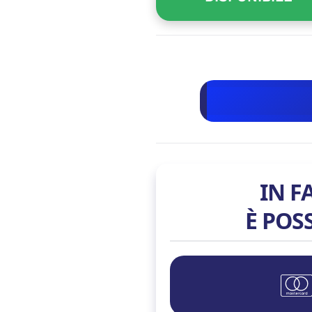
IN F
È POS