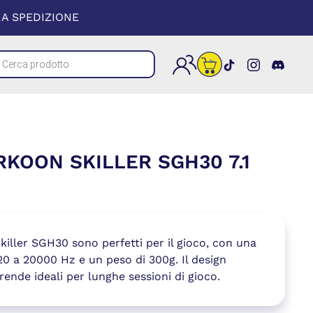
 UNA NUOVA FINESTRA)
A SPEDIZIONE
cts
(si apre in un
(si apre i
(si a
h
RKOON SKILLER SGH30 7.1
killer SGH30 sono perfetti per il gioco, con una
0 a 20000 Hz e un peso di 300g. Il design
 rende ideali per lunghe sessioni di gioco.