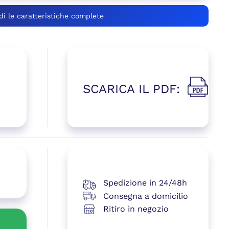
di le caratteristiche complete
SCARICA IL PDF:
(si apre i
 una nuova finestra)
Spedizione in 24/48h
Consegna a domicilio
Ritiro in negozio