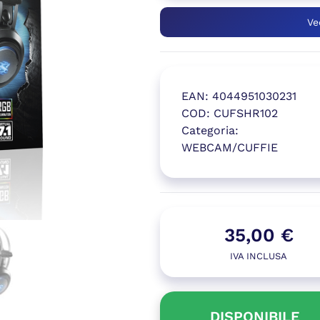
Ve
EAN:
4044951030231
COD:
CUFSHR102
Categoria:
WEBCAM/CUFFIE
(si apre in
35,00
€
IVA INCLUSA
DISPONIBILE