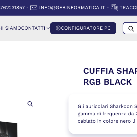
A FINESTRA)
(SI APRE IN
3762231857
INFO@GEBINFORMATICA.IT
TRACCI
-
-
Produ
HI SIAMO
CONTATTI
CONFIGURATORE PC
searc
CUFFIA SHA
RGB BLACK
Gli auricolari Sharkoon S
gamma di frequenza da 2
cablato in colore nero li