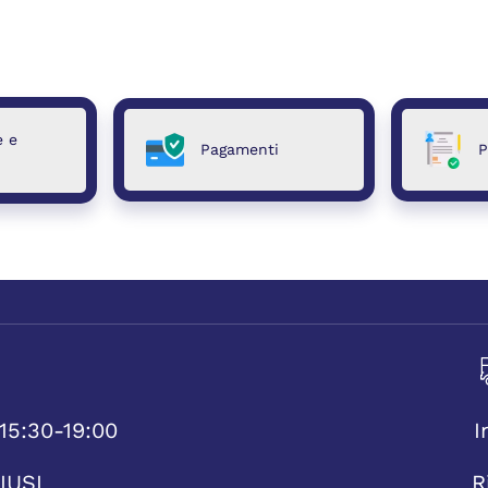
e e
Pagamenti
P
15:30-19:00
I
IUSI
R