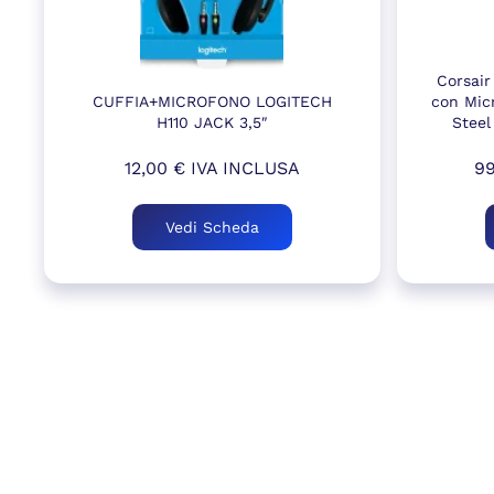
Corsair
CUFFIA+MICROFONO LOGITECH
con Mic
H110 JACK 3,5″
Steel
12,00
€
IVA INCLUSA
9
Vedi Scheda