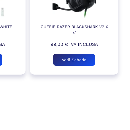
 WHITE
CUFFIE RAZER BLACKSHARK V2 X
S
7.1
SA
99,00
€
IVA INCLUSA
Vedi Scheda