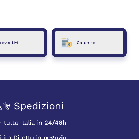
reventivi
Garanzie
Spedizioni
n tutta Italia in
24/48h
itiro Diretto in
negozio