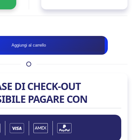
Disponibile
CUFFIA
Aggiungi al carrello
SHARKOON
SKILLER
SGH30
7.1
RGB
ASE DI CHECK-OUT
BLACK
quantità
SIBILE PAGARE CON