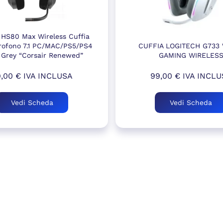
 HS80 Max Wireless Cuffia
rofono 7.1 PC/MAC/PS5/PS4
CUFFIA LOGITECH G733
 Grey “Corsair Renewed”
GAMING WIRELES
9,00
€
IVA INCLUSA
99,00
€
IVA INCLU
Vedi Scheda
Vedi Scheda