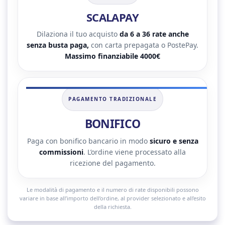
SCALAPAY
Dilaziona il tuo acquisto
da 6 a 36 rate anche
senza busta paga,
con carta prepagata o PostePay.
Massimo finanziabile 4000€
PAGAMENTO TRADIZIONALE
BONIFICO
Paga con bonifico bancario in modo
sicuro e senza
commissioni
. L’ordine viene processato alla
ricezione del pagamento.
Le modalità di pagamento e il numero di rate disponibili possono
variare in base all’importo dell’ordine, al provider selezionato e all’esito
della richiesta.