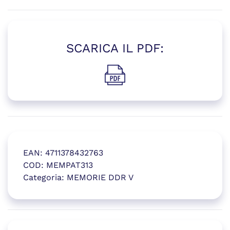
SCARICA IL PDF:
(si apre in una nuova finestr
EAN:
4711378432763
COD:
MEMPAT313
Categoria:
MEMORIE DDR V
(si apre in una nuova finestr