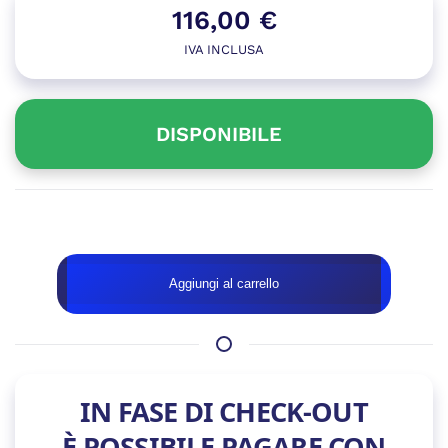
116,00
€
IVA INCLUSA
DISPONIBILE
Disponibile
MOUSE
Aggiungi al carrello
PAD
ASUS
ROG
MOONSTONE
ACE
IN FASE DI CHECK-OUT
L
BLACK
È POSSIBILE PAGARE CON