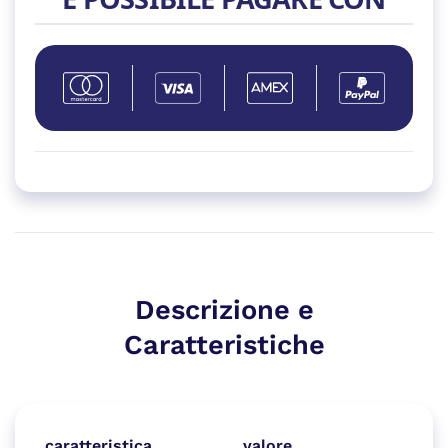
quantità
Descrizione e
Caratteristiche
caratteristica
valore