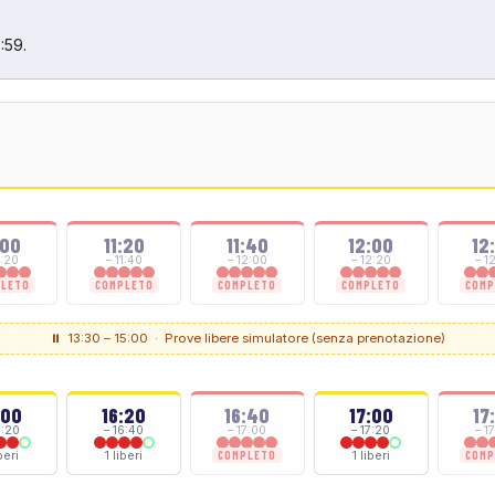
:59.
:00
11:20
11:40
12:00
12
1:20
– 11:40
– 12:00
– 12:20
– 1
PLETO
COMPLETO
COMPLETO
COMPLETO
COMP
⏸ 13:30 – 15:00 · Prove libere simulatore (senza prenotazione)
:00
16:20
16:40
17:00
17
6:20
– 16:40
– 17:00
– 17:20
– 1
iberi
1 liberi
1 liberi
COMPLETO
COMP