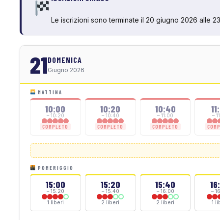
Le iscrizioni sono terminate il 20 giugno 2026 alle 23
21
DOMENICA
Giugno 2026
MATTINA
10:00
10:20
10:40
11
– 10:20
– 10:40
– 11:00
– 1
COMPLETO
COMPLETO
COMPLETO
COM
POMERIGGIO
15:00
15:20
15:40
16
– 15:20
– 15:40
– 16:00
– 1
1 liberi
2 liberi
2 liberi
1 l