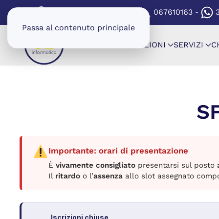
(SI APRE IN UNA NUOV
VIA CARTAGINE 8/8A
067610163
-
-
Passa al contenuto principale
SHOP
CONFIGURAZIONI
SERVIZI
C
S
Importante: orari di presentazione
È
vivamente consigliato
presentarsi sul posto
Il
ritardo
o l’
assenza
allo slot assegnato comp
Iscrizioni chiuse