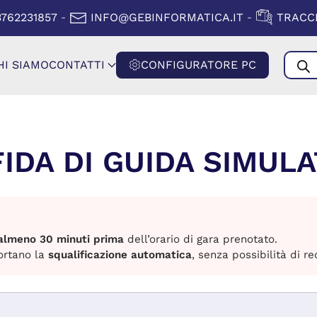
A FINESTRA)
(SI APRE IN
3762231857
INFO@GEBINFORMATICA.IT
TRACCI
-
-
Produ
HI SIAMO
CONTATTI
CONFIGURATORE PC
searc
FIDA DI GUIDA SIMULA
almeno 30 minuti prima
dell’orario di gara prenotato.
ortano la
squalificazione automatica
, senza possibilità di r