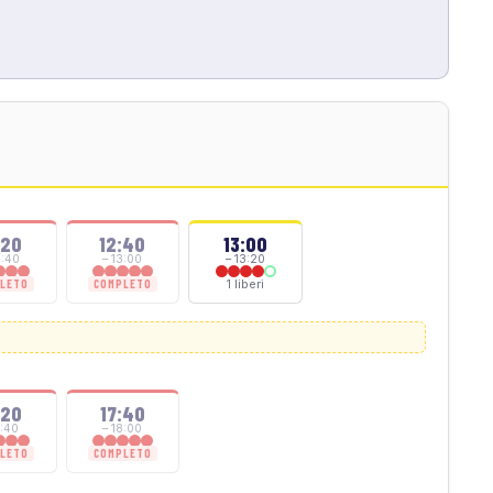
:20
12:40
13:00
2:40
– 13:00
– 13:20
1 liberi
LETO
COMPLETO
:20
17:40
7:40
– 18:00
LETO
COMPLETO