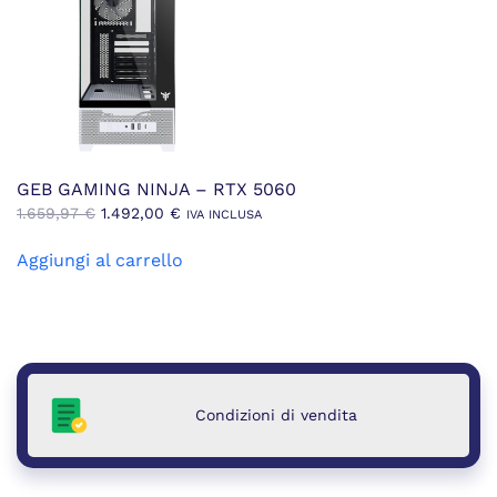
GEB GAMING NINJA – RTX 5060
Il
Il
1.659,97
€
1.492,00
€
IVA INCLUSA
prezzo
prezzo
Aggiungi al carrello
originale
attuale
era:
è:
1.659,97 €.
1.492,00 €.
Condizioni di vendita