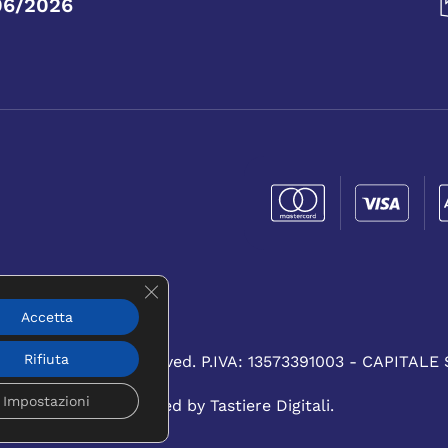
06/2026
Close GDPR Cookie Banner
Accetta
UNA NUOVA FINESTRA)
Rifiuta
RL. All rights reserved.
P.IVA: 13573391003 - CAPITALE
Impostazioni
Powered by
Tastiere Digitali
.