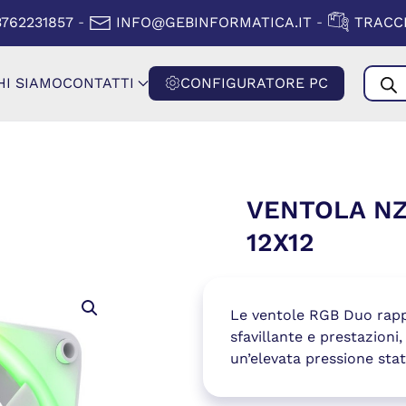
A FINESTRA)
(SI APRE IN
3762231857
INFO@GEBINFORMATICA.IT
TRACCI
-
-
Produ
HI SIAMO
CONTATTI
CONFIGURATORE PC
searc
VENTOLA NZ
12X12
Le ventole RGB Duo rappre
sfavillante e prestazioni
un’elevata pressione stat