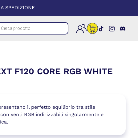
 UNA NUOVA FINESTRA)
A SPEDIZIONE
cts
(si apre in un
(si apre i
(si a
h
XT F120 CORE RGB WHITE
sentano il perfetto equilibrio tra stile
, con venti RGB indirizzabili singolarmente e
ica.