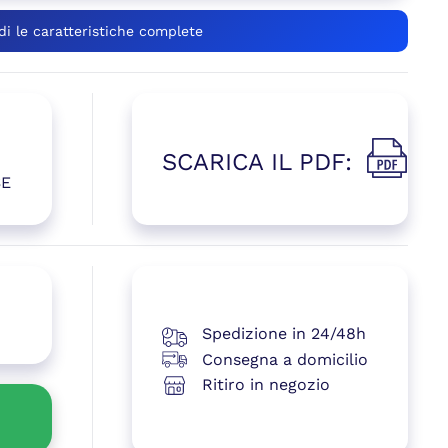
di le caratteristiche complete
SCARICA IL PDF:
(si apre i
SE
 una nuova finestra)
Spedizione in 24/48h
Consegna a domicilio
Ritiro in negozio