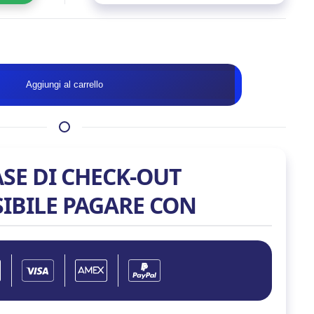
Disponibile
VENTOLA
Aggiungi al carrello
NZXT
F120
CORE
RGB
WHITE
ASE DI CHECK-OUT
12X12
quantità
SIBILE PAGARE CON