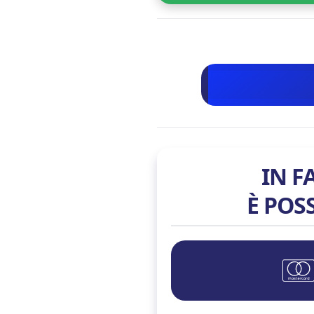
IN F
È POS