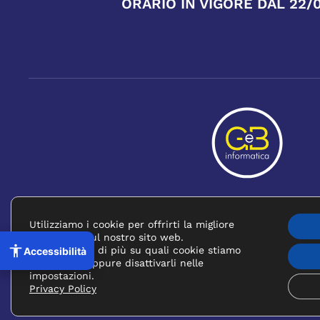
ORARIO IN VIGORE DAL 22/
PRIVACY POLICY
Utilizziamo i cookie per offrirti la migliore
(SI APRE IN 
esperienza sul nostro sito web.
Puoi scoprire di più su quali cookie stiamo
Accessibilità
©
2026
FORMATC S
utilizzando oppure disattivarli nelle
impostazioni.
Privacy Policy