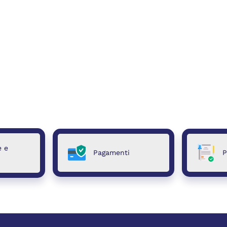
e e
Pagamenti
P