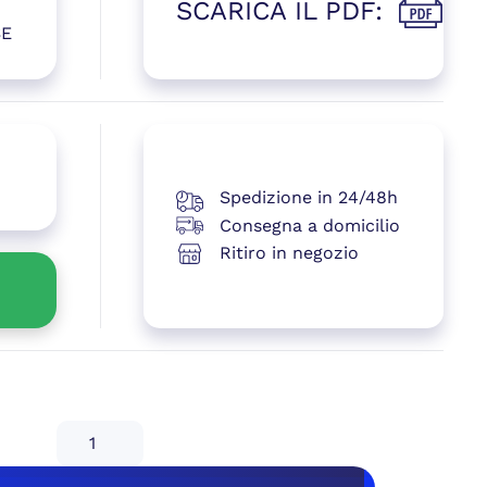
SCARICA IL PDF:
(si apre i
SE
 una nuova finestra)
Spedizione in 24/48h
Consegna a domicilio
Ritiro in negozio
Disponibile
VALKYRIE
X12F
REVERSE