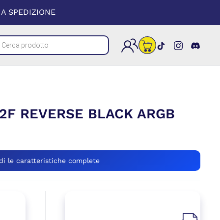
 UNA NUOVA FINESTRA)
A SPEDIZIONE
cts
(si apre in un
(si apre i
(si a
h
12F REVERSE BLACK ARGB
di le caratteristiche complete