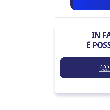
IN F
È POS