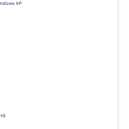
indows XP
oHS