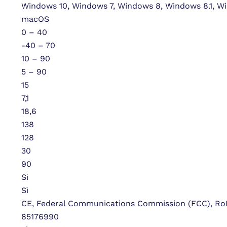
Windows 10, Windows 7, Windows 8, Windows 8.1, W
macOS
0 – 40
-40 – 70
10 – 90
5 – 90
15
7,1
18,6
138
128
30
90
Sì
Sì
CE, Federal Communications Commission (FCC), R
85176990