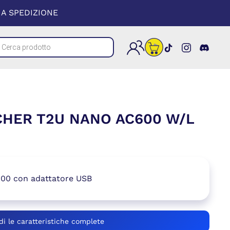
 UNA NUOVA FINESTRA)
A SPEDIZIONE
cts
(si apre in un
(si apre i
(si a
h
CHER T2U NANO AC600 W/L
600 con adattatore USB
di le caratteristiche complete