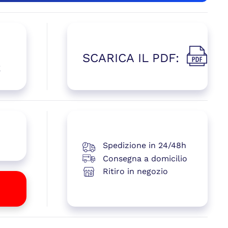
SCARICA IL PDF:
(si apre i
E
 una nuova finestra)
Spedizione in 24/48h
Consegna a domicilio
Ritiro in negozio