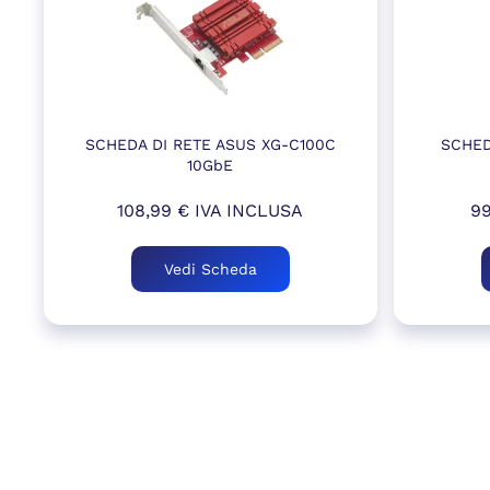
SCHEDA DI RETE ASUS XG-C100C
SCHED
10GbE
108,99
€
IVA INCLUSA
9
Vedi Scheda