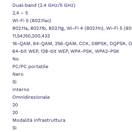
Dual-band (2.4 GHz/5 GHz)
2,4 – 5
Wi-Fi 5 (802.11ac)
802.11a, 802.11b, 802.11g, Wi-Fi 4 (802.11n), Wi-Fi 5 (80
11,54,150,200,433
16-QAM, 64-QAM, 256-QAM, CCK, DBPSK, DQPSK, 
64-bit WEP, 128-bit WEP, WPA-PSK, WPA2-PSK
No
PC/PC portatile
Nero
Sì
Interno
Omnidirezionale
20
20
Modalità infrastruttura
Sì