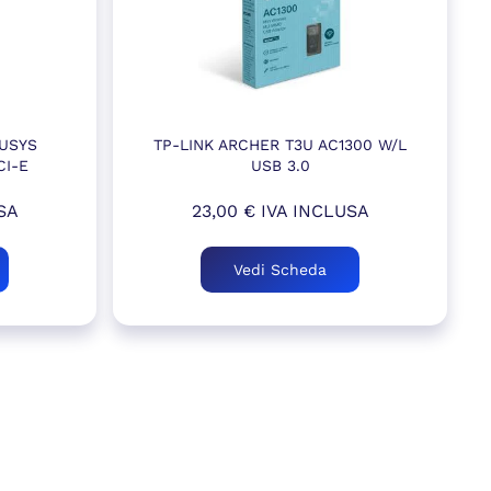
USYS
TP-LINK ARCHER T3U AC1300 W/L
CI-E
USB 3.0
SA
23,00
€
IVA INCLUSA
Vedi Scheda