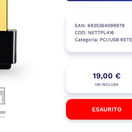
EAN:
6935364099978
COD:
NETTPL416
Categoria:
PCI/USB RET
(si apre in
19,00
€
IVA INCLUSA
ESAURITO