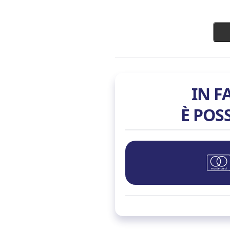
IN F
È POS