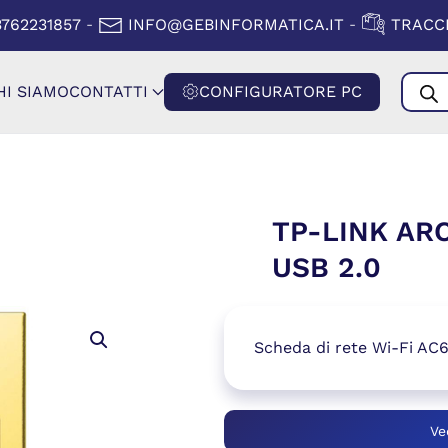
A FINESTRA)
(SI APRE IN
3762231857
INFO@GEBINFORMATICA.IT
TRACCI
-
-
Produ
HI SIAMO
CONTATTI
CONFIGURATORE PC
searc
TP-LINK AR
USB 2.0
Scheda di rete Wi-Fi AC
Ve