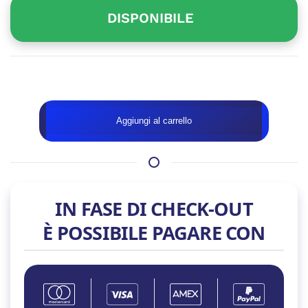
DISPONIBILE
Disponibile
SCHEDA
Aggiungi al carrello
DI
RETE
EWENT
EW9818
DA
IN FASE DI CHECK-OUT
USB
TYPE-
È POSSIBILE PAGARE CON
C
A
RJ45
10/100/1000
quantità