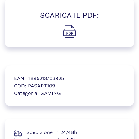
SCARICA IL PDF:
(si apre in una nuova finestr
EAN:
4895213703925
COD:
PASART109
Categoria:
GAMING
(si apre in una nuova finestr
Spedizione in 24/48h