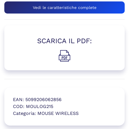
Vedi le caratteristiche complete
SCARICA IL PDF:
(si apre in una nuova finestr
EAN:
5099206062856
COD:
MOULOG215
Categoria:
MOUSE WIRELESS
(si apre in una nuova finestr