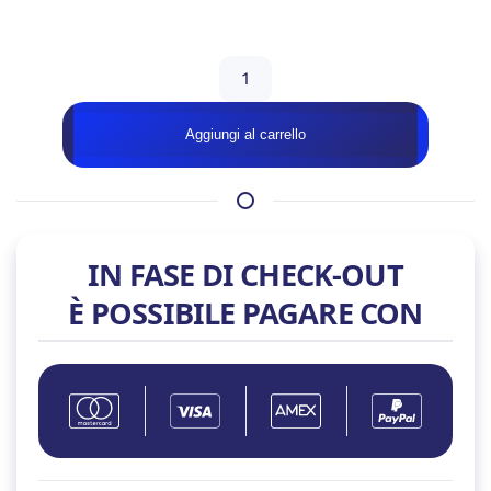
Disponibile
MOUSE
LOGITECH
M171
Aggiungi al carrello
W/L
USB
2.0
quantità
IN FASE DI CHECK-OUT
È POSSIBILE PAGARE CON