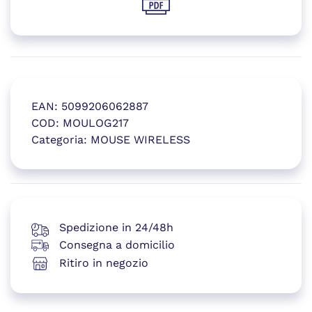
(si apre in una nuova finestr
EAN:
5099206062887
COD:
MOULOG217
Categoria:
MOUSE WIRELESS
(si apre in una nuova finestr
Spedizione in 24/48h
Consegna a domicilio
Ritiro in negozio