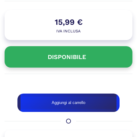
15,99
€
IVA INCLUSA
DISPONIBILE
Disponibile
MOUSE
Aggiungi al carrello
LOGITECH
M170
W/L
USB
2.0