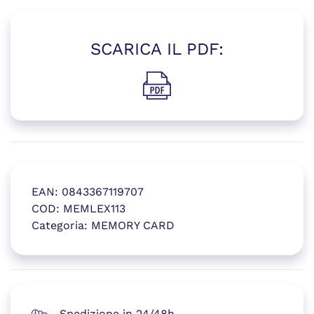
SCARICA IL PDF:
(si apre in una nuova finestr
EAN:
0843367119707
COD:
MEMLEX113
Categoria:
MEMORY CARD
(si apre in una nuova finestr
Spedizione in 24/48h