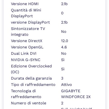
Versione HDMI
2.1b
Quantità di Mini
0
DisplayPort
versione DisplayPort
2.1b
Sintonizzatore TV
No
integrato
Versione DirectX
12.0
Versione OpenGL
4.6
Dual Link DVI
No
NVIDIA G-SYNC
Sì
Edizione Overclocked
Sì
(OC)
Durata della garanzia
3
Tipo di raffreddamento
Attivo
Tecnologia di
GIGABYTE
raffreddamento
WINDFORCE 2X
Numero di ventole
2