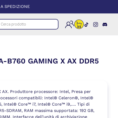
 UNA NUOVA FINESTRA)
A SPEDIZIONE
cts
(si apre in un
(si apre i
(si a
h
A-B760 GAMING X AX DDR5
AX. Produttore processore: Intel, Presa per
ocessori compatibili: Intel® Celeron®, Intel®
, Intel® Core™ i7, Intel® Core™ i9,…. Tipi di
R5-SDRAM, RAM massima supportata: 192 GB,
DIMM. Interfacce dell’unità di archiviazione