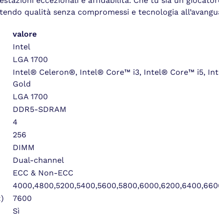
tazioni eccezionali e affidabilità. Che tu sia un giocator
antendo qualità senza compromessi e tecnologia all’avangu
valore
Intel
LGA 1700
Intel® Celeron®, Intel® Core™ i3, Intel® Core™ i5, In
Gold
LGA 1700
DDR5-SDRAM
4
256
DIMM
Dual-channel
ECC & Non-ECC
4000,4800,5200,5400,5600,5800,6000,6200,6400,660
)
7600
Sì