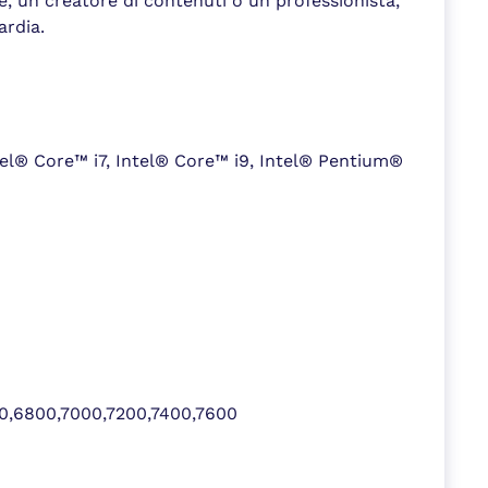
e, un creatore di contenuti o un professionista,
ardia.
tel® Core™ i7, Intel® Core™ i9, Intel® Pentium®
0,6800,7000,7200,7400,7600