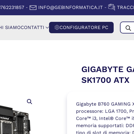
A FINESTRA)
(SI APRE IN
3762231857
INFO@GEBINFORMATICA.IT
TRACCI
-
-
Produ
HI SIAMO
CONTATTI
CONFIGURATORE PC
searc
GIGABYTE G
SK1700 ATX
Gigabyte B760 GAMING X 
processore: LGA 1700, Pr
Core™ i3, Intel® Core™ i5
memoria supportati: DD
tipo di slot di memoria: 