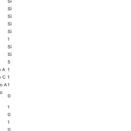
Sì
Sì
Sì
Sì
Sì
1
Sì
Sì
5
o A
1
o C
1
po A
1
po
0
1
0
1
0