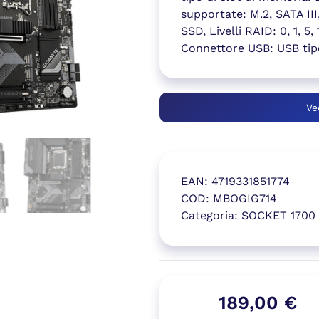
supportate: M.2, SATA III
SSD, Livelli RAID: 0, 1, 
Connettore USB: USB tip
Ve
EAN:
4719331851774
COD:
MBOGIG714
Categoria:
SOCKET 1700
(si apre in
189,00
€