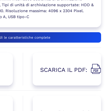
, Tipi di unità di archiviazione supportate: HDD &
5, 10. Risoluzione massima: 4096 x 2304 Pixel.
o A, USB tipo-C
di le caratteristiche complete
SCARICA IL PDF:
(si apre i
 una nuova finestra)