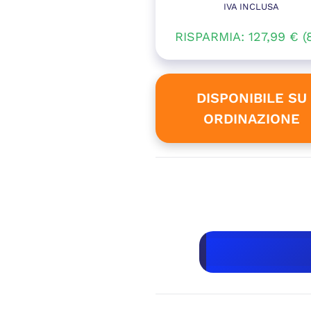
IVA INCLUSA
Il
origina
RISPARMIA:
127,99
prezzo
€
(
era:
attual
1.602,
è:
DISPONIBILE SU
ORDINAZIONE
1.475,
D