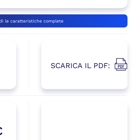
di le caratteristiche complete
SCARICA IL PDF:
(si apre i
 una nuova finestra)
€