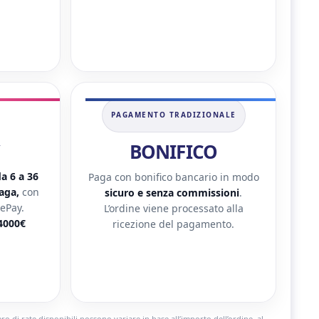
PAGAMENTO TRADIZIONALE
BONIFICO
a 6 a 36
Paga con bonifico bancario in modo
paga,
con
sicuro e senza commissioni
.
ePay.
L’ordine viene processato alla
4000€
ricezione del pagamento.
 di rate disponibili possono variare in base all’importo dell’ordine, al