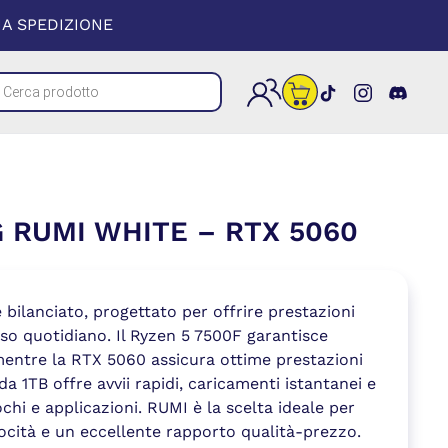
 UNA NUOVA FINESTRA)
A SPEDIZIONE
cts
(si apre in un
(si apre i
(si a
h
 RUMI WHITE – RTX 5060
ilanciato, progettato per offrire prestazioni
uso quotidiano. Il Ryzen 5 7500F garantisce
 mentre la RTX 5060 assicura ottime prestazioni
da 1TB offre avvii rapidi, caricamenti istantanei e
ochi e applicazioni. RUMI è la scelta ideale per
elocità e un eccellente rapporto qualità-prezzo.