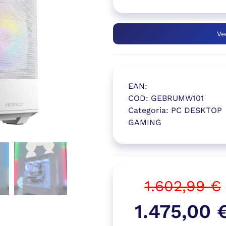
Ve
EAN:
COD:
GEBRUMW101
Categoria:
PC DESKTOP
GAMING
(si apre in
1.602,99
€
Il
1.475,00
prezzo