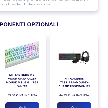
der selezionato e all’esito della richiesta.
PONENTI OPZIONALI
KIT TASTIERA MSI
VIGOR GK30 ARGB+
KIT GAMDIAS
MOUSE MSI GM11 RGB
TASTIERA+MOUSE+
WHITE
CUFFIE POSEIDON E2
83,00
€
IVA INCLUSA
44,99
€
IVA INCLUSA
Vedi
Vedi