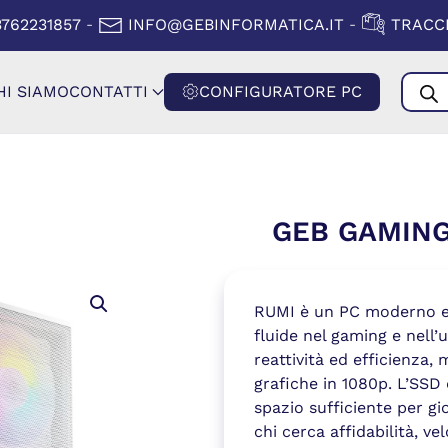
A FINESTRA)
(SI APRE IN
3762231857
INFO@GEBINFORMATICA.IT
TRACCI
-
-
Produ
HI SIAMO
CONTATTI
CONFIGURATORE PC
searc
GEB GAMING
RUMI è un PC moderno e b
fluide nel gaming e nell’
reattività ed efficienza,
grafiche in 1080p. L’SSD 
spazio sufficiente per gi
chi cerca affidabilità, v