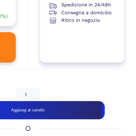
Spedizione in 24/48h
le
Consegna a domicilio
8%)
Ritiro in negozio
e
99 €.
00 €.
isponibile su ordinazione
GeB
GAMING
RUMI
Aggiungi al carrello
WHITE
–
RTX
5060