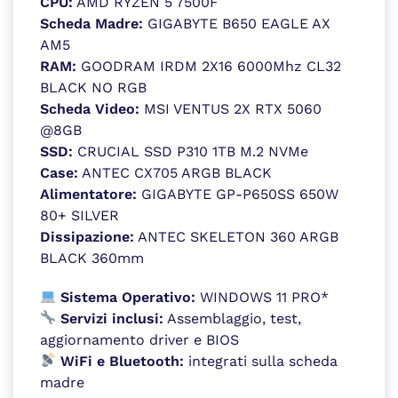
CPU:
AMD RYZEN 5 7500F
Scheda Madre:
GIGABYTE B650 EAGLE AX
AM5
RAM:
GOODRAM IRDM 2X16 6000Mhz CL32
BLACK NO RGB
Scheda Video:
MSI VENTUS 2X RTX 5060
@8GB
SSD:
CRUCIAL SSD P310 1TB M.2 NVMe
Case:
ANTEC CX705 ARGB BLACK
Alimentatore:
GIGABYTE GP-P650SS 650W
80+ SILVER
Dissipazione:
ANTEC SKELETON 360 ARGB
BLACK 360mm
Sistema Operativo:
WINDOWS 11 PRO*
Servizi inclusi:
Assemblaggio, test,
aggiornamento driver e BIOS
WiFi e Bluetooth:
integrati sulla scheda
madre