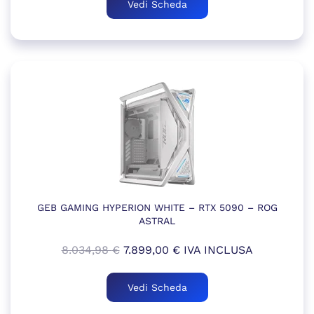
Vedi Scheda
era:
è:
8.238,98 €.
8.141,00 €.
GEB GAMING HYPERION WHITE – RTX 5090 – ROG
ASTRAL
Il
Il
8.034,98
€
7.899,00
€
IVA INCLUSA
prezzo
prezzo
originale
attuale
Vedi Scheda
era:
è: