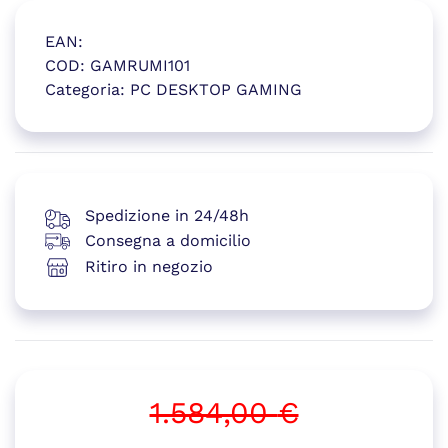
EAN:
COD:
GAMRUMI101
Categoria:
PC DESKTOP GAMING
(si apre in una nuova finestr
Spedizione in 24/48h
Consegna a domicilio
Ritiro in negozio
1.584,00
€