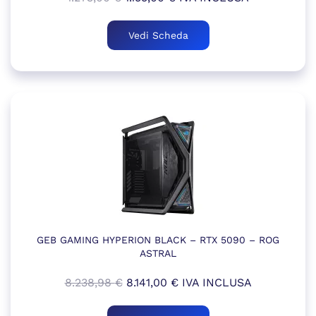
prezzo
prezzo
originale
attuale
Vedi Scheda
era:
è:
1.273,00 €.
1.155,00 €.
GEB GAMING HYPERION BLACK – RTX 5090 – ROG
ASTRAL
Il
Il
8.238,98
€
8.141,00
€
IVA INCLUSA
prezzo
prezzo
originale
attuale