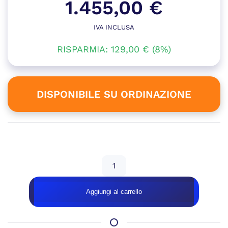
Il
1.455,00
€
prezzo
IVA INCLUSA
Il
originale
RISPARMIA:
129,00
prezzo
€
(8%)
era:
attuale
1.584,00 €.
è:
DISPONIBILE SU ORDINAZIONE
1.455,00 €.
Disponibile su ordinazione
GeB
GAMING
RUMI
Aggiungi al carrello
–
RTX
5060