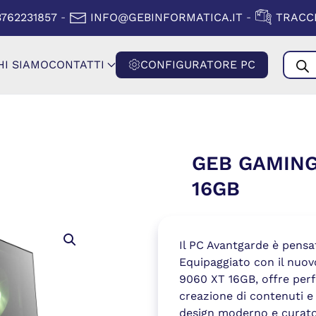
A FINESTRA)
(SI APRE IN
3762231857
INFO@GEBINFORMATICA.IT
TRACCI
-
-
Produ
HI SIAMO
CONTATTI
CONFIGURATORE PC
searc
GEB GAMING
16GB
Il PC Avantgarde è pensat
Equipaggiato con il nuo
9060 XT 16GB, offre perf
creazione di contenuti e 
design moderno e curato,