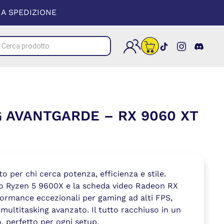
 UNA NUOVA FINESTRA)
A SPEDIZIONE
cts
(si apre in un
(si apre i
(si a
h
 AVANTGARDE – RX 9060 XT
o per chi cerca potenza, efficienza e stile.
vo Ryzen 5 9600X e la scheda video Radeon RX
ormance eccezionali per gaming ad alti FPS,
multitasking avanzato. Il tutto racchiuso in un
 perfetto per ogni setup.