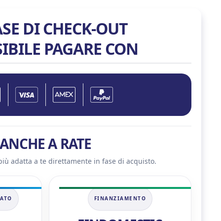
XT
16GB
ASE DI CHECK-OUT
quantità
SIBILE PAGARE CON
ANCHE A RATE
più adatta a te direttamente in fase di acquisto.
NATO
FINANZIAMENTO