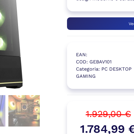
Ve
EAN:
COD:
GEBAV101
Categoria:
PC DESKTOP
GAMING
(si apre in
1.929,00
€
Il
1.784,99