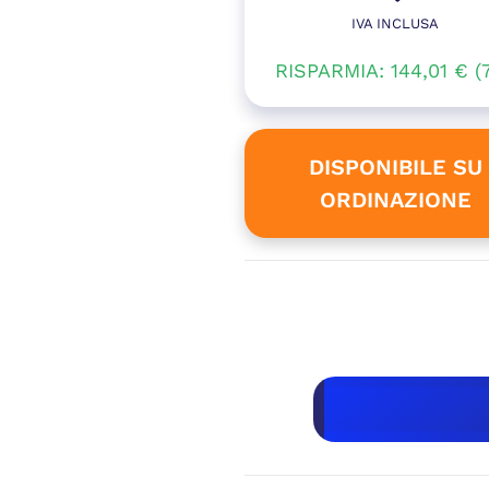
prezzo
IVA INCLUSA
Il
origina
RISPARMIA:
144,01
prezzo
€
(
era:
attual
1.929,
è:
DISPONIBILE SU
ORDINAZIONE
1.784,9
D