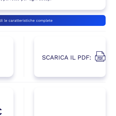
di le caratteristiche complete
SCARICA IL PDF:
(si apre i
 una nuova finestra)
€