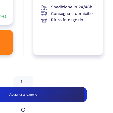
Spedizione in 24/48h
le
Consegna a domicilio
7%)
Ritiro in negozio
e
00 €.
9 €.
isponibile su ordinazione
GeB
GAMING
AVANTGARDE
Aggiungi al carrello
–
RX
9060