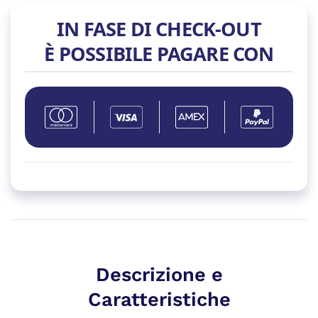
USB
IN FASE DI CHECK-OUT
3.0
È POSSIBILE PAGARE CON
ATX
quantità
Descrizione e
Caratteristiche