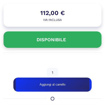
112,00
€
IVA INCLUSA
DISPONIBILE
Disponibile
CASE
ITEK
DARK
Aggiungi al carrello
CAVE
PANO
ARGB
BLACK