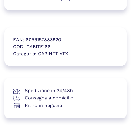
(si apre in una nuova finestr
EAN:
8056157883920
COD:
CABITE188
Categoria:
CABINET ATX
(si apre in una nuova finestr
Spedizione in 24/48h
Consegna a domicilio
Ritiro in negozio