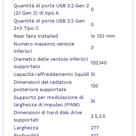
Quantità di porte USB 3.2 Gen 2
0
(3.1 Gen 2) di tipo A
Quantità di porte USB 3.2 Gen
0
2×2 Tipo C
Rear fans installed
1x 120 mm
Numero massimo ventole
3
inferiori
Diametro delle ventole inferiori
120,140
supportato
capacità raffreddamento liquidi
Sì
Dimensioni del radiatore
120
posteriore supportate
Supporto per modulazione di
Sì
larghezza di impulso (PWM)
Dimensioni di hard disk drive
2.5,3.5
supportati
Larghezza
277
Profondità
412