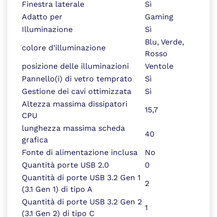
Finestra laterale
Sì
Adatto per
Gaming
Illuminazione
Sì
Blu, Verde,
colore d’illuminazione
Rosso
posizione delle illuminazioni
Ventole
Pannello(i) di vetro temprato
Sì
Gestione dei cavi ottimizzata
Sì
Altezza massima dissipatori
15,7
CPU
lunghezza massima scheda
40
grafica
Fonte di alimentazione inclusa
No
Quantità porte USB 2.0
0
Quantità di porte USB 3.2 Gen 1
2
(3.1 Gen 1) di tipo A
Quantità di porte USB 3.2 Gen 2
1
(3.1 Gen 2) di tipo C