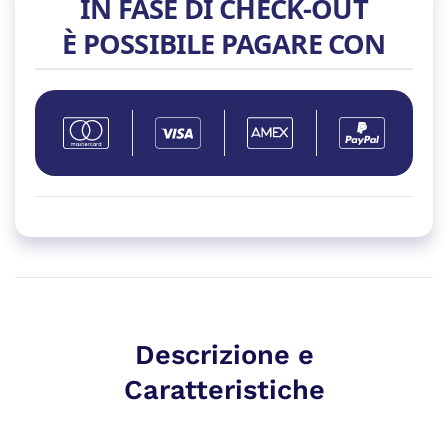
IN FASE DI CHECK-OUT
BK
BLACK
È POSSIBILE PAGARE CON
TYPE-
C
5Gbps
quantità
Descrizione e
Caratteristiche