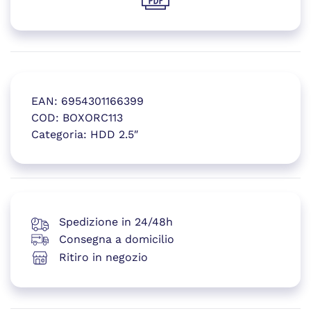
(si apre in una nuova finestr
EAN:
6954301166399
COD:
BOXORC113
Categoria:
HDD 2.5″
(si apre in una nuova finestr
Spedizione in 24/48h
Consegna a domicilio
Ritiro in negozio