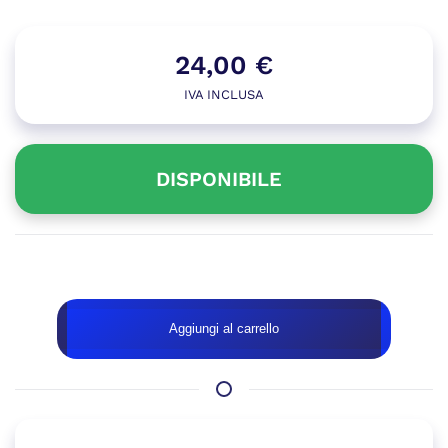
24,00
€
IVA INCLUSA
DISPONIBILE
Disponibile
BOX
Aggiungi al carrello
ORICO
M.2
Nvme
M2PF-
C3-