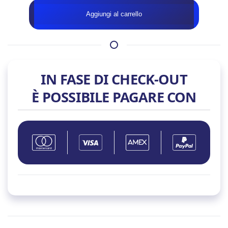
ASUS
Aggiungi al carrello
TUF
B860-
PLUS
WIFI
SK1851
IN FASE DI CHECK-OUT
quantità
È POSSIBILE PAGARE CON