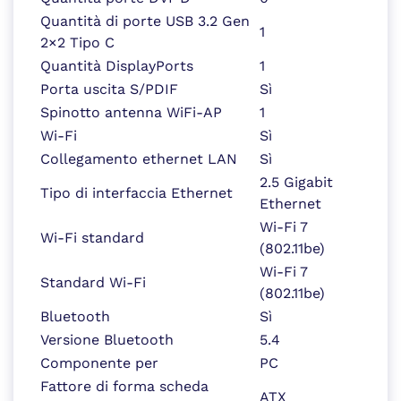
Quantità di porte USB 3.2 Gen
1
2×2 Tipo C
Quantità DisplayPorts
1
Porta uscita S/PDIF
Sì
Spinotto antenna WiFi-AP
1
Wi-Fi
Sì
Collegamento ethernet LAN
Sì
2.5 Gigabit
Tipo di interfaccia Ethernet
Ethernet
Wi-Fi 7
Wi-Fi standard
(802.11be)
Wi-Fi 7
Standard Wi-Fi
(802.11be)
Bluetooth
Sì
Versione Bluetooth
5.4
Componente per
PC
Fattore di forma scheda
ATX