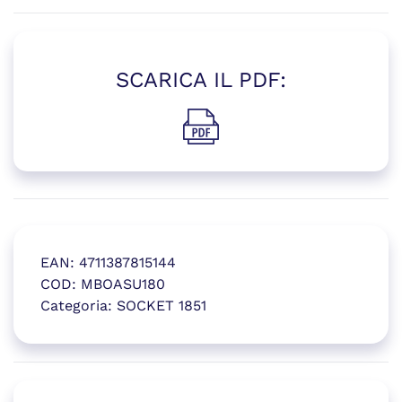
SCARICA IL PDF:
(si apre in una nuova finestr
EAN:
4711387815144
COD:
MBOASU180
Categoria:
SOCKET 1851
(si apre in una nuova finestr