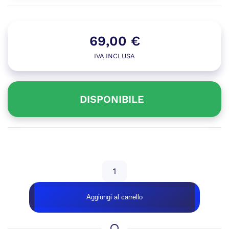
69,00
€
IVA INCLUSA
DISPONIBILE
Disponibile
ALIMENTATORE
ANTEC
CSK750
Aggiungi al carrello
DC
EC
750W