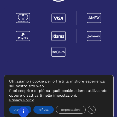
PRIVACY POLICY
RICHIEDERE UN RESO
(SI APRE IN UNA NUOVA FINESTRA)
Utilizziamo i cookie per offrirti la migliore esperienza
sul nostro sito web.
©
2026
FORMATC SRL. All rights reserved.
Puoi scoprire di più su quali cookie stiamo utilizzando
oppure disattivarli nelle impostazioni.
P.IVA: 13573391003 - CAPITALE SOCIALE €20.000
Privacy Policy
Powered by
Tastiere Digitali
.
Close GDPR C
Accetta
Rifiuta
Impostazioni