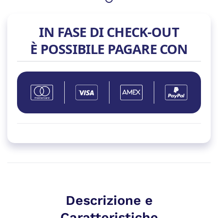
PCIe
5.1
IN FASE DI CHECK-OUT
80+
È POSSIBILE PAGARE CON
BRONZE
quantità
Descrizione e
Caratteristiche