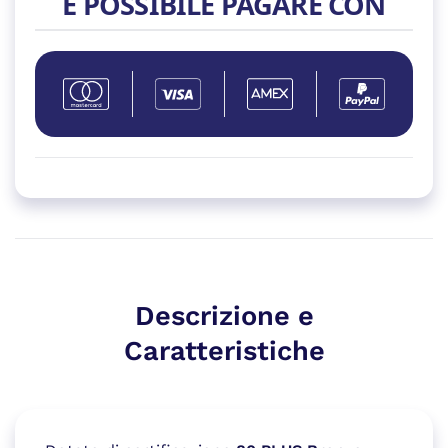
È POSSIBILE PAGARE CON
5.1
80+
BRONZE
quantità
Descrizione e
Caratteristiche