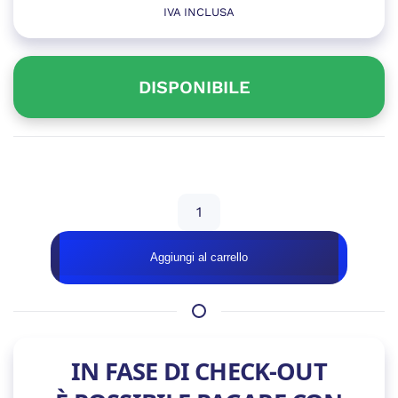
IVA INCLUSA
DISPONIBILE
Disponibile
ALIMENTATORE
ANTEC
CSK1000
Aggiungi al carrello
PRO
DC
EC
1000W
ATX
IN FASE DI CHECK-OUT
3.1
PCIe