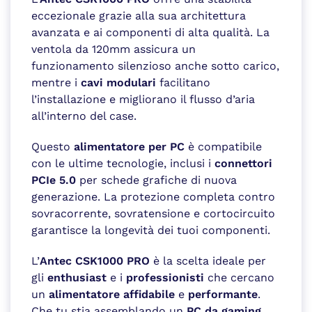
eccezionale grazie alla sua architettura
avanzata e ai componenti di alta qualità. La
ventola da 120mm assicura un
funzionamento silenzioso anche sotto carico,
mentre i
cavi modulari
facilitano
l’installazione e migliorano il flusso d’aria
all’interno del case.
Questo
alimentatore per PC
è compatibile
con le ultime tecnologie, inclusi i
connettori
PCIe 5.0
per schede grafiche di nuova
generazione. La protezione completa contro
sovracorrente, sovratensione e cortocircuito
garantisce la longevità dei tuoi componenti.
L’
Antec CSK1000 PRO
è la scelta ideale per
gli
enthusiast
e i
professionisti
che cercano
un
alimentatore affidabile
e
performante
.
Che tu stia assemblando un
PC da gaming
,