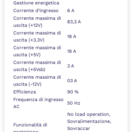
Gestione energetica
Corrente d’ingresso
6 A
Corrente massima di
83,3 A
uscita (+12V)
Corrente massima di
18 A
uscita (+3.3V)
Corrente massima di
18 A
uscita (+5V)
Corrente massima di
3 A
uscita (+5Vsb)
Corrente massima di
03 A
uscita (-12V)
Efficienza
90 %
Frequenza di ingresso
50 Hz
AC
No load operation,
Sovralimentazione,
Funzionalità di
Sovraccar
protezione