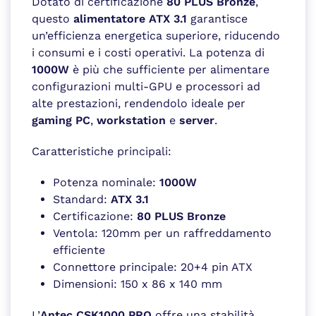
Dotato di certificazione
80 PLUS Bronze
,
questo
alimentatore ATX 3.1
garantisce
un’efficienza energetica superiore, riducendo
i consumi e i costi operativi. La potenza di
1000W
è più che sufficiente per alimentare
configurazioni multi-GPU e processori ad
alte prestazioni, rendendolo ideale per
gaming PC
,
workstation
e
server
.
Caratteristiche principali:
Potenza nominale:
1000W
Standard:
ATX 3.1
Certificazione:
80 PLUS Bronze
Ventola: 120mm per un raffreddamento
efficiente
Connettore principale: 20+4 pin ATX
Dimensioni: 150 x 86 x 140 mm
L’
Antec CSK1000 PRO
offre una stabilità