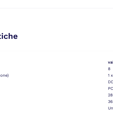
tiche
va
8
ione)
1 
D
PC
28
36
Un