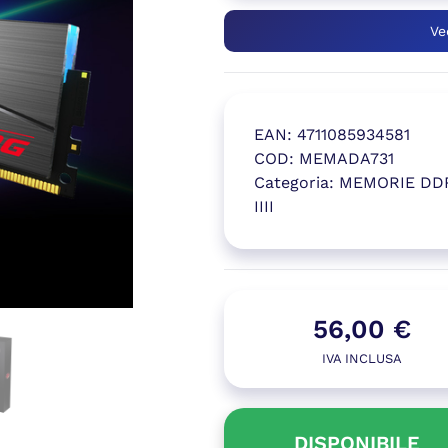
Ve
EAN:
4711085934581
COD:
MEMADA731
Categoria:
MEMORIE DD
IIII
(si apre in
56,00
€
IVA INCLUSA
DISPONIBILE