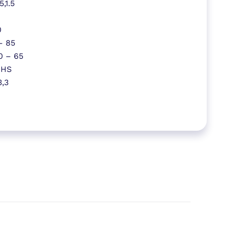
5,1.5
0
– 85
0 – 65
oHS
3,3