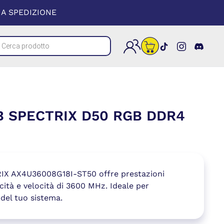
 UNA NUOVA FINESTRA)
A SPEDIZIONE
cts
(si apre in un
(si apre i
(si a
h
B SPECTRIX D50 RGB DDR4
X AX4U36008G18I-ST50 offre prestazioni
cità e velocità di 3600 MHz. Ideale per
 del tuo sistema.