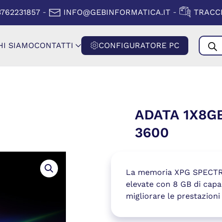
A FINESTRA)
(SI APRE IN
3762231857
INFO@GEBINFORMATICA.IT
TRACCI
-
-
Produ
HI SIAMO
CONTATTI
CONFIGURATORE PC
searc
ADATA 1X8G
3600
La memoria XPG SPECTRI
elevate con 8 GB di capa
migliorare le prestazioni