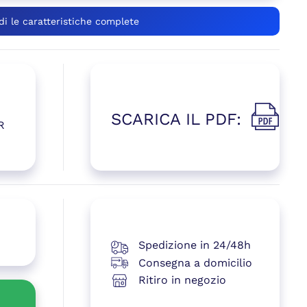
di le caratteristiche complete
SCARICA IL PDF:
R
(si apre i
 una nuova finestra)
Spedizione in 24/48h
Consegna a domicilio
Ritiro in negozio