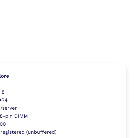
lore
x 8
DR4
/server
8-pin DIMM
00
registered (unbuffered)