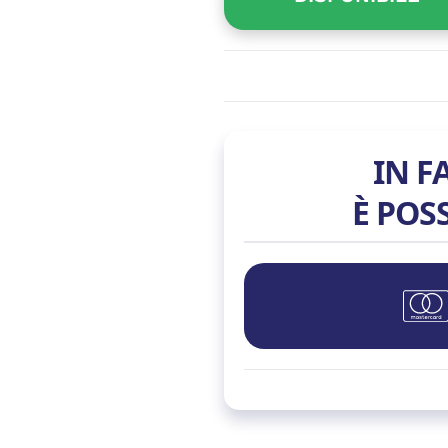
IN F
È POS