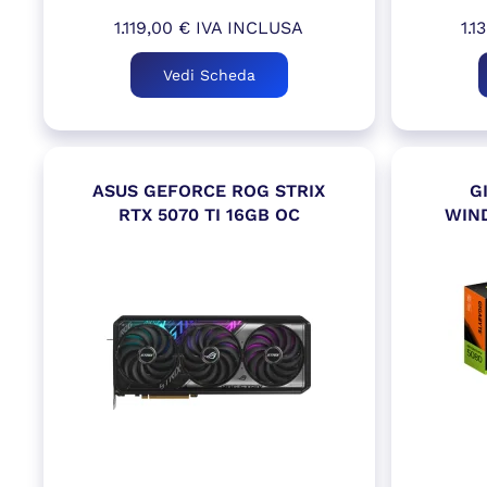
1.119,00
€
IVA INCLUSA
1.1
Vedi Scheda
ASUS GEFORCE ROG STRIX
G
RTX 5070 TI 16GB OC
WIN