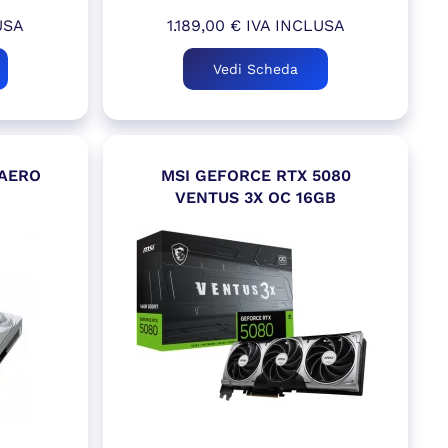
USA
1.189,00
€
IVA INCLUSA
Vedi Scheda
 AERO
MSI GEFORCE RTX 5080
VENTUS 3X OC 16GB