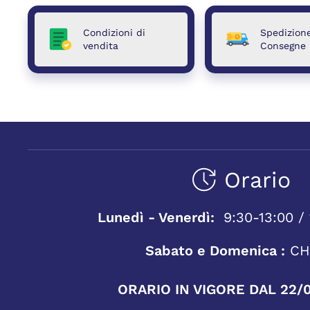
Condizioni di
Spedizion
vendita
Consegne
Orario
Lunedì - Venerdì:
9:30-13:00 / 
Sabato e Domenica :
CH
ORARIO IN VIGORE DAL 22/