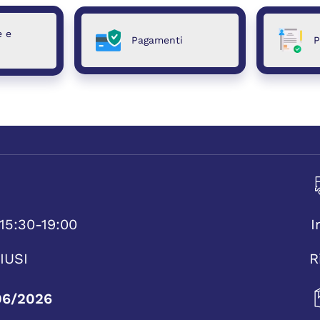
e e
Pagamenti
P
15:30-19:00
I
IUSI
R
06/2026