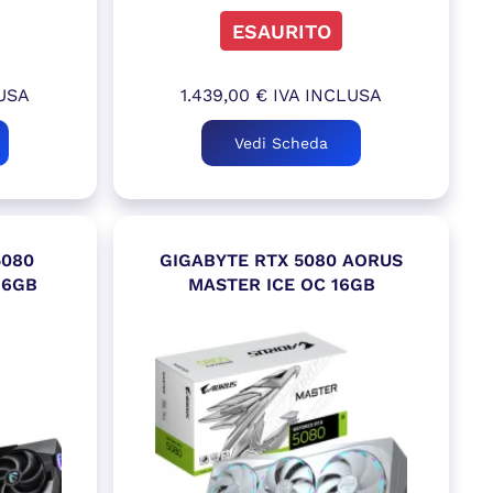
ESAURITO
USA
1.439,00
€
IVA INCLUSA
Vedi Scheda
5080
GIGABYTE RTX 5080 AORUS
16GB
MASTER ICE OC 16GB