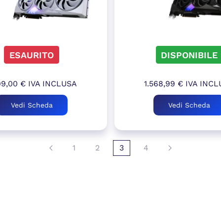
ESAURITO
DISPONIBILE
99,00
€
IVA INCLUSA
1.568,99
€
IVA INCL
Vedi Scheda
Vedi Scheda
1
2
3
4